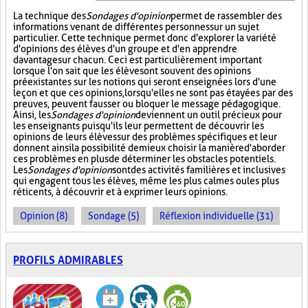
La technique des
Sondages d'opinion
permet de rassembler des
informations venant de différentes personnes sur un sujet
particulier. Cette technique permet donc d'explorer la variété
d'opinions des élèves d'un groupe et d'en apprendre
davantage sur chacun. Ceci est particulièrement important
lorsque l'on sait que les élèves ont souvent des opinions
préexistantes sur les notions qui seront enseignées lors d'une
leçon et que ces opinions, lorsqu'elles ne sont pas étayées par des
preuves, peuvent fausser ou bloquer le message pédagogique.
Ainsi, les
Sondages d'opinion
deviennent un outil précieux pour
les enseignants puisqu'ils leur permettent de découvrir les
opinions de leurs élèves sur des problèmes spécifiques et leur
donnent ainsi la possibilité de mieux choisir la manière d'aborder
ces problèmes en plus de déterminer les obstacles potentiels.
Les
Sondages d'opinion
sont des activités familières et inclusives
qui engagent tous les élèves, même les plus calmes ou les plus
réticents, à découvrir et à exprimer leurs opinions.
Opinion (8)
Sondage (5)
Réflexion individuelle (31)
PROFILS ADMIRABLES