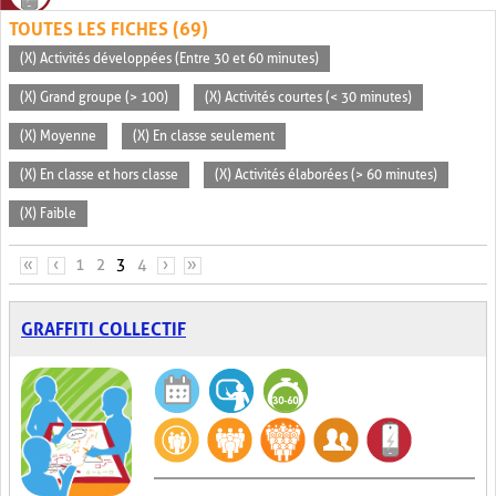
TOUTES LES FICHES (69)
(X) Activités développées (Entre 30 et 60 minutes)
(X) Grand groupe (> 100)
(X) Activités courtes (< 30 minutes)
(X) Moyenne
(X) En classe seulement
(X) En classe et hors classe
(X) Activités élaborées (> 60 minutes)
(X) Faible
PAGES
«
‹
1
2
3
4
›
»
GRAFFITI COLLECTIF