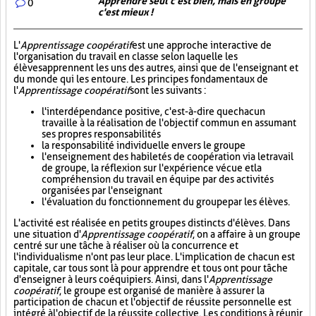
Apprendre seul c'est bien, mais en groupe
0
c'est mieux !
L'
Apprentissage coopératif
est une approche interactive de
l'organisation du travail en classe selon laquelle les
élèves apprennent les uns des autres, ainsi que de l'enseignant et
du monde qui les entoure. Les principes fondamentaux de
l'
Apprentissage coopératif
sont les suivants :
l'interdépendance positive, c'est-à-dire que chacun
travaille à la réalisation de l'objectif commun en assumant
ses propres responsabilités
la responsabilité individuelle envers le groupe
l'enseignement des habiletés de coopération via le travail
de groupe, la réflexion sur l'expérience vécue et la
compréhension du travail en équipe par des activités
organisées par l'enseignant
l'évaluation du fonctionnement du groupe par les élèves.
L'activité est réalisée en petits groupes distincts d'élèves. Dans
une situation d'
Apprentissage coopératif
, on a affaire à un groupe
centré sur une tâche à réaliser où la concurrence et
l'individualisme n'ont pas leur place. L'implication de chacun est
capitale, car tous sont là pour apprendre et tous ont pour tâche
d'enseigner à leurs coéquipiers. Ainsi, dans l'
Apprentissage
coopératif
, le groupe est organisé de manière à assurer la
participation de chacun et l'objectif de réussite personnelle est
intégré à l'objectif de la réussite collective. Les conditions à réunir