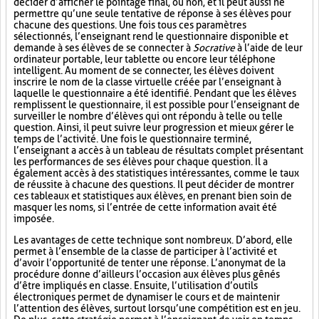
décider d’afficher le pointage final, ou non, et il peut aussi ne
permettre qu’une seule tentative de réponse à ses élèves pour
chacune des questions. Une fois tous ces paramètres
sélectionnés, l’enseignant rend le questionnaire disponible et
demande à ses élèves de se connecter à
Socrative
à l’aide de leur
ordinateur portable, leur tablette ou encore leur téléphone
intelligent. Au moment de se connecter, les élèves doivent
inscrire le nom de la classe virtuelle créée par l’enseignant à
laquelle le questionnaire a été identifié. Pendant que les élèves
remplissent le questionnaire, il est possible pour l’enseignant de
surveiller le nombre d’élèves qui ont répondu à telle ou telle
question. Ainsi, il peut suivre leur progression et mieux gérer le
temps de l’activité. Une fois le questionnaire terminé,
l’enseignant a accès à un tableau de résultats complet présentant
les performances de ses élèves pour chaque question. Il a
également accès à des statistiques intéressantes, comme le taux
de réussite à chacune des questions. Il peut décider de montrer
ces tableaux et statistiques aux élèves, en prenant bien soin de
masquer les noms, si l’entrée de cette information avait été
imposée.
Les avantages de cette technique sont nombreux. D’abord, elle
permet à l’ensemble de la classe de participer à l’activité et
d’avoir l’opportunité de tenter une réponse. L’anonymat de la
procédure donne d’ailleurs l’occasion aux élèves plus gênés
d’être impliqués en classe. Ensuite, l’utilisation d’outils
électroniques permet de dynamiser le cours et de maintenir
l’attention des élèves, surtout lorsqu’une compétition est en jeu.