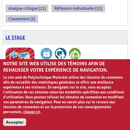
Analyse critique (12)
Réflexion individuelle (31)
Classement (3)
LE STAGE
NOTRE SITE WEB UTILISE DES TÉMOINS AFIN DE
REHAUSSER VOTRE EXPÉRIENCE DE NAVIGATION.
Le site web de Polytechnique Montréal utilise des témoins de connexion
afin de recueillir des statistiques générales et offrir une meilleure
Je pratique !
0
expérience à ses visiteurs. En naviguant sur le site, vous acceptez
l’utilisation de ces témoins selon les modalités spécifiées aux conditions
Le
Stage
est une période de formation lors de laquelle l’élève
d’utilisation. Vous pouvez refuser les témoins de connexion en modifiant
met en pratique les compétences acquises dans un domaine ou
vos paramètres de navigation. Pour en savoir plus sur le recours aux
une discipline particulière. Le
Stage
a généralement lieu en fin
témoins de connexion et sur la protection de vos renseignements
de parcours scolaire, avant que l’élève n'intègre le milieu
personnels,
cliquez ici
.
professionnel. Le but principal du stage est de permettre au
stagiaire de développer son savoir-être et son savoir-faire dans
Accepter
un contexte réel, similaire à celui où il devra exercer son futur
métier. Le stagiaire a la chance d’être accompagné d’un