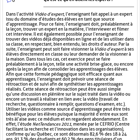
0
Dans l’activité
Vidéo d’expert
, l’enseignant fait appel à un expert
issu du domaine d’études des élèves en tant que source
d’apprentissage. Pour ce faire, l’enseignant doit, préalablement à
la leçon, trouver un expert en la matière, l’interviewer et filmer
cet interview. Il est également possible pour l’enseignant de
trouver des vidéos déjà disponibles en ligne et de les utiliser dans
sa classe, en respectant, bien entendu, les droits d’auteur. Par la
suite, l’enseignant peut soit faire visionner la
Vidéo d’expert
à ses
élèves directement en classe ou leur demander de la visionner à
la maison. Dans tous les cas, cet exercice peut se faire
préalablement à la leçon, telle une activité brise-glace, ou encore
après la leçon afin de consolider les apprentissages des élèves.
Afin que cette formule pédagogique soit efficace quant aux
apprentissages, l’enseignant doit prévoir une séance de
rétroaction et de suivi afin de synthétiser les apprentissages
réalisés. Cette séance de rétroaction peut être aussi simple
qu’une discussion en plénière sur le sujet traité dans la vidéo ou
encore un travail à réaliser en lien avec la vidéo (travail de
recherche, questionnaire à remplir, questions d’examen, etc.).
Utiliser les vidéos comme source d’apprentissage peut être très
bénéfique pour les élèves puisque la majorité d’entre eux sont
très à l’aise avec ce médium et en regardent abondamment. En
effet, l’étude
NetTendances 2011
, menée par le CEFRIO (Centre
facilitant la recherche et l’innovation dans les organisations),
confirme qu’au Québec, ce sont désormais 82,6 % des 18 à 24
ans, 91,3 % des étudiants et 60,2 % des gens titulaires d’un