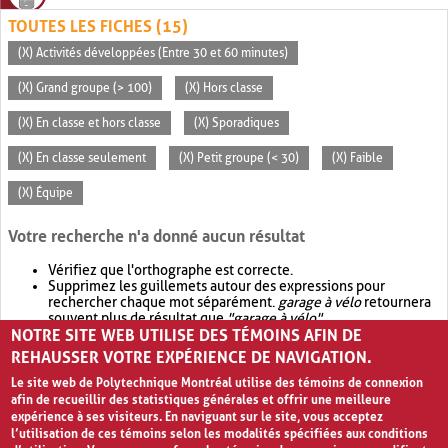
TOUTES LES FICHES (15)
(X) Activités développées (Entre 30 et 60 minutes)
(X) Grand groupe (> 100)
(X) Hors classe
(X) En classe et hors classe
(X) Sporadiques
(X) En classe seulement
(X) Petit groupe (< 30)
(X) Faible
(X) Équipe
Votre recherche n'a donné aucun résultat
Vérifiez que l'orthographe est correcte.
Supprimez les guillemets autour des expressions pour
rechercher chaque mot séparément.
garage à vélo
retournera
souvent plus de résultat que
"garage à vélo"
.
NOTRE SITE WEB UTILISE DES TÉMOINS AFIN DE
Envisagez d'élargir votre recherche avec
OR
.
garage OR vélo
retournera souvent plus de résultat que
garage à vélo
.
REHAUSSER VOTRE EXPÉRIENCE DE NAVIGATION.
Le site web de Polytechnique Montréal utilise des témoins de connexion
afin de recueillir des statistiques générales et offrir une meilleure
expérience à ses visiteurs. En naviguant sur le site, vous acceptez
l’utilisation de ces témoins selon les modalités spécifiées aux conditions