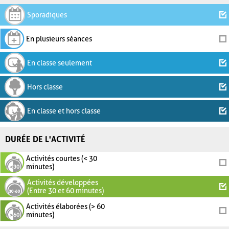
Sporadiques
En plusieurs séances
En classe seulement
Hors classe
En classe et hors classe
DURÉE DE L'ACTIVITÉ
Activités courtes (< 30
minutes)
Activités développées
(Entre 30 et 60 minutes)
Activités élaborées (> 60
minutes)