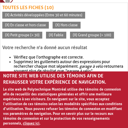
TOUTES LES FICHES (10)
(X) Activités développées (Entre 30 et 60 minutes)
(X) En classe et hors classe
(X) Hors classe
(X) Petit groupe (< 30)
(X) Faible
(X) Grand groupe (> 100)
Votre recherche n'a donné aucun résultat
Vérifiez que l'orthographe est correcte.
Supprimez les guillemets autour des expressions pour
rechercher chaque mot séparément.
garage à vélo
retournera
souvent plus de résultat que
"garage à vélo"
.
NOTRE SITE WEB UTILISE DES TÉMOINS AFIN DE
Envisagez d'élargir votre recherche avec
OR
.
garage OR vélo
retournera souvent plus de résultat que
garage à vélo
.
REHAUSSER VOTRE EXPÉRIENCE DE NAVIGATION.
Le site web de Polytechnique Montréal utilise des témoins de connexion
afin de recueillir des statistiques générales et offrir une meilleure
expérience à ses visiteurs. En naviguant sur le site, vous acceptez
l’utilisation de ces témoins selon les modalités spécifiées aux conditions
d’utilisation. Vous pouvez refuser les témoins de connexion en modifiant
vos paramètres de navigation. Pour en savoir plus sur le recours aux
témoins de connexion et sur la protection de vos renseignements
personnels,
cliquez ici
.
Avis de confidentialité et conditions d’utilisation