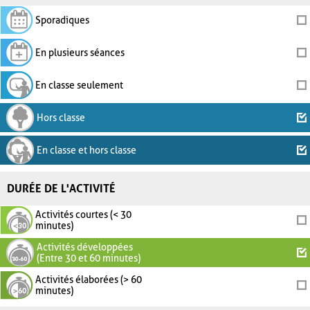
Sporadiques
En plusieurs séances
En classe seulement
Hors classe
En classe et hors classe
DURÉE DE L'ACTIVITÉ
Activités courtes (< 30
minutes)
Activités développées
(Entre 30 et 60 minutes)
Activités élaborées (> 60
minutes)