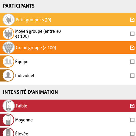
PARTICIPANTS
Petit groupe (< 30)
Moyen groupe (entre 30
et 100)
Grand groupe (> 100)
Équipe
Individuel
INTENSITÉ D'ANIMATION
Faible
Moyenne
Élevée