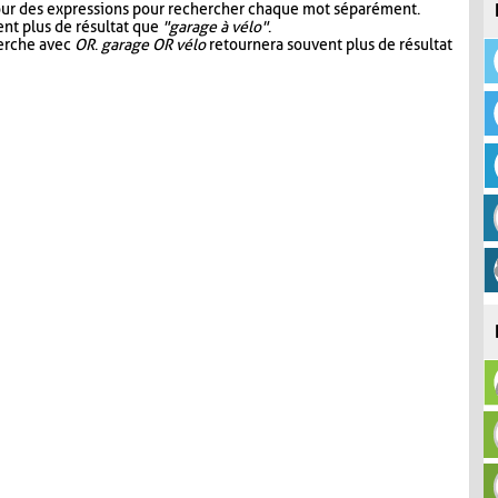
our des expressions pour rechercher chaque mot séparément.
nt plus de résultat que
"garage à vélo"
.
herche avec
OR
.
garage OR vélo
retournera souvent plus de résultat