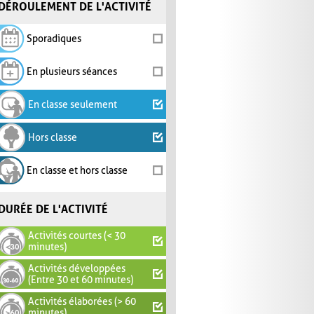
DÉROULEMENT DE L'ACTIVITÉ
Sporadiques
En plusieurs séances
En classe seulement
Hors classe
En classe et hors classe
DURÉE DE L'ACTIVITÉ
Activités courtes (< 30
minutes)
Activités développées
(Entre 30 et 60 minutes)
Activités élaborées (> 60
minutes)