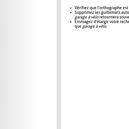
Vérifiez que l'orthographe est
Supprimez les guillemets aut
garage à vélo
retournera souve
Envisagez d'élargir votre rec
que
garage à vélo
.