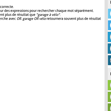
 correcte.
our des expressions pour rechercher chaque mot séparément.
nt plus de résultat que
"garage à vélo"
.
herche avec
OR
.
garage OR vélo
retournera souvent plus de résultat