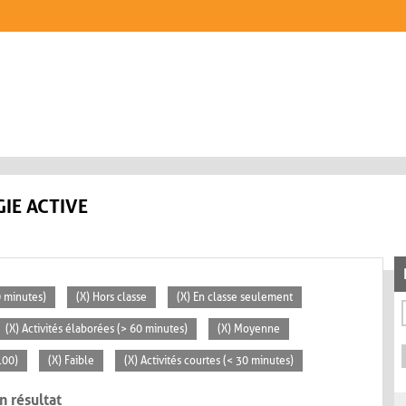
IE ACTIVE
0 minutes)
(X) Hors classe
(X) En classe seulement
(X) Activités élaborées (> 60 minutes)
(X) Moyenne
100)
(X) Faible
(X) Activités courtes (< 30 minutes)
n résultat