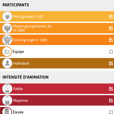
PARTICIPANTS
Petit groupe (< 30)
Moyen groupe (entre 30
et 100)
Grand groupe (> 100)
Équipe
Individuel
INTENSITÉ D'ANIMATION
Faible
Moyenne
Élevée