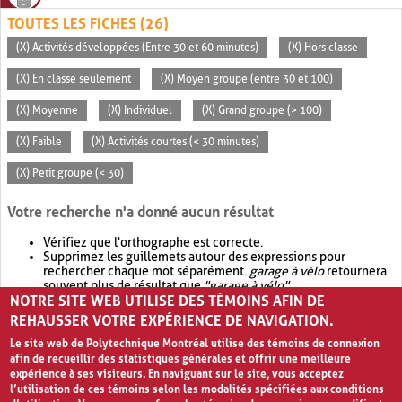
TOUTES LES FICHES (26)
(X) Activités développées (Entre 30 et 60 minutes)
(X) Hors classe
(X) En classe seulement
(X) Moyen groupe (entre 30 et 100)
(X) Moyenne
(X) Individuel
(X) Grand groupe (> 100)
(X) Faible
(X) Activités courtes (< 30 minutes)
(X) Petit groupe (< 30)
Votre recherche n'a donné aucun résultat
Vérifiez que l'orthographe est correcte.
Supprimez les guillemets autour des expressions pour
rechercher chaque mot séparément.
garage à vélo
retournera
souvent plus de résultat que
"garage à vélo"
.
NOTRE SITE WEB UTILISE DES TÉMOINS AFIN DE
Envisagez d'élargir votre recherche avec
OR
.
garage OR vélo
retournera souvent plus de résultat que
garage à vélo
.
REHAUSSER VOTRE EXPÉRIENCE DE NAVIGATION.
Le site web de Polytechnique Montréal utilise des témoins de connexion
afin de recueillir des statistiques générales et offrir une meilleure
expérience à ses visiteurs. En naviguant sur le site, vous acceptez
l’utilisation de ces témoins selon les modalités spécifiées aux conditions