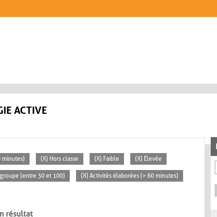
IE ACTIVE
0 minutes)
(X) Hors classe
(X) Faible
(X) Élevée
groupe (entre 30 et 100)
(X) Activités élaborées (> 60 minutes)
n résultat