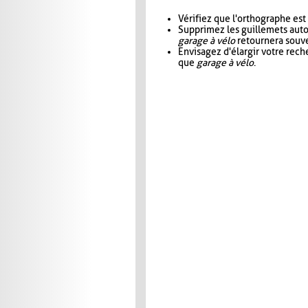
Vérifiez que l'orthographe est
Supprimez les guillemets aut
garage à vélo
retournera souve
Envisagez d'élargir votre rec
que
garage à vélo
.