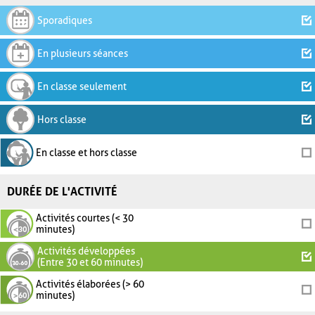
Sporadiques
En plusieurs séances
En classe seulement
Hors classe
En classe et hors classe
DURÉE DE L'ACTIVITÉ
Activités courtes (< 30
minutes)
Activités développées
(Entre 30 et 60 minutes)
Activités élaborées (> 60
minutes)