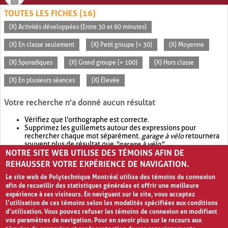
TOUTES LES FICHES (16)
(X) Activités développées (Entre 30 et 60 minutes)
(X) En classe seulement
(X) Petit groupe (< 30)
(X) Moyenne
(X) Sporadiques
(X) Grand groupe (> 100)
(X) Hors classe
(X) En plusieurs séances
(X) Élevée
Votre recherche n'a donné aucun résultat
Vérifiez que l'orthographe est correcte.
Supprimez les guillemets autour des expressions pour
rechercher chaque mot séparément.
garage à vélo
retournera
souvent plus de résultat que
"garage à vélo"
.
NOTRE SITE WEB UTILISE DES TÉMOINS AFIN DE
Envisagez d'élargir votre recherche avec
OR
.
garage OR vélo
retournera souvent plus de résultat que
garage à vélo
.
REHAUSSER VOTRE EXPÉRIENCE DE NAVIGATION.
Le site web de Polytechnique Montréal utilise des témoins de connexion
afin de recueillir des statistiques générales et offrir une meilleure
expérience à ses visiteurs. En naviguant sur le site, vous acceptez
l’utilisation de ces témoins selon les modalités spécifiées aux conditions
d’utilisation. Vous pouvez refuser les témoins de connexion en modifiant
vos paramètres de navigation. Pour en savoir plus sur le recours aux