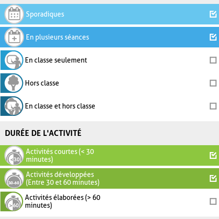
Sporadiques
En plusieurs séances
En classe seulement
Hors classe
En classe et hors classe
DURÉE DE L'ACTIVITÉ
Activités courtes (< 30
minutes)
Activités développées
(Entre 30 et 60 minutes)
Activités élaborées (> 60
minutes)