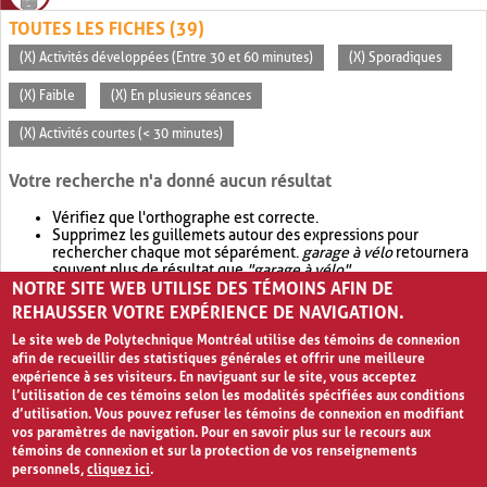
TOUTES LES FICHES (39)
(X) Activités développées (Entre 30 et 60 minutes)
(X) Sporadiques
(X) Faible
(X) En plusieurs séances
(X) Activités courtes (< 30 minutes)
Votre recherche n'a donné aucun résultat
Vérifiez que l'orthographe est correcte.
Supprimez les guillemets autour des expressions pour
rechercher chaque mot séparément.
garage à vélo
retournera
souvent plus de résultat que
"garage à vélo"
.
NOTRE SITE WEB UTILISE DES TÉMOINS AFIN DE
Envisagez d'élargir votre recherche avec
OR
.
garage OR vélo
retournera souvent plus de résultat que
garage à vélo
.
REHAUSSER VOTRE EXPÉRIENCE DE NAVIGATION.
Le site web de Polytechnique Montréal utilise des témoins de connexion
afin de recueillir des statistiques générales et offrir une meilleure
expérience à ses visiteurs. En naviguant sur le site, vous acceptez
l’utilisation de ces témoins selon les modalités spécifiées aux conditions
d’utilisation. Vous pouvez refuser les témoins de connexion en modifiant
vos paramètres de navigation. Pour en savoir plus sur le recours aux
témoins de connexion et sur la protection de vos renseignements
personnels,
cliquez ici
.
Avis de confidentialité et conditions d’utilisation