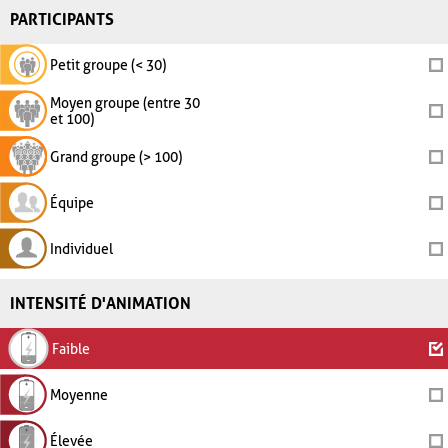
PARTICIPANTS
Petit groupe (< 30)
Moyen groupe (entre 30
et 100)
Grand groupe (> 100)
Équipe
Individuel
INTENSITÉ D'ANIMATION
Faible
Moyenne
Élevée