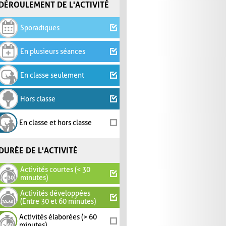
DÉROULEMENT DE L'ACTIVITÉ
Sporadiques
En plusieurs séances
En classe seulement
Hors classe
En classe et hors classe
DURÉE DE L'ACTIVITÉ
Activités courtes (< 30
minutes)
Activités développées
(Entre 30 et 60 minutes)
Activités élaborées (> 60
minutes)