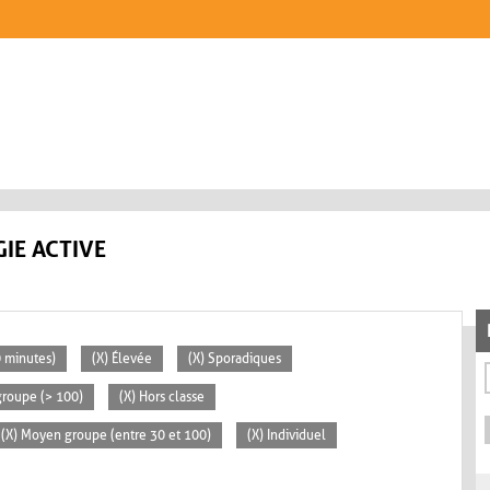
IE ACTIVE
0 minutes)
(X) Élevée
(X) Sporadiques
groupe (> 100)
(X) Hors classe
(X) Moyen groupe (entre 30 et 100)
(X) Individuel