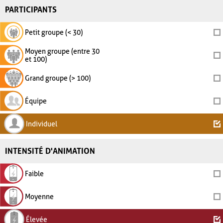
PARTICIPANTS
Petit groupe (< 30)
Moyen groupe (entre 30
et 100)
Grand groupe (> 100)
Équipe
Individuel
INTENSITÉ D'ANIMATION
Faible
Moyenne
Élevée