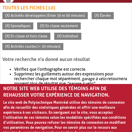
TOUTES LES FICHES (10)
(X) Activités développées (Entre 30 et 60 minutes)
(X) Élevée
(X) Sporadiques
(X) En classe seulement
(X) En classe et hors classe
(X) Individuel
(X) Activités courtes (< 30 minutes)
Votre recherche n'a donné aucun résultat
Vérifiez que l'orthographe est correcte.
Supprimez les guillemets autour des expressions pour
rechercher chaque mot séparément.
garage à vélo
retournera
souvent plus de résultat que
"garage à vélo"
.
NOTRE SITE WEB UTILISE DES TÉMOINS AFIN DE
Envisagez d'élargir votre recherche avec
OR
.
garage OR vélo
retournera souvent plus de résultat que
garage à vélo
.
REHAUSSER VOTRE EXPÉRIENCE DE NAVIGATION.
Le site web de Polytechnique Montréal utilise des témoins de connexion
afin de recueillir des statistiques générales et offrir une meilleure
expérience à ses visiteurs. En naviguant sur le site, vous acceptez
l’utilisation de ces témoins selon les modalités spécifiées aux conditions
d’utilisation. Vous pouvez refuser les témoins de connexion en modifiant
vos paramètres de navigation. Pour en savoir plus sur le recours aux