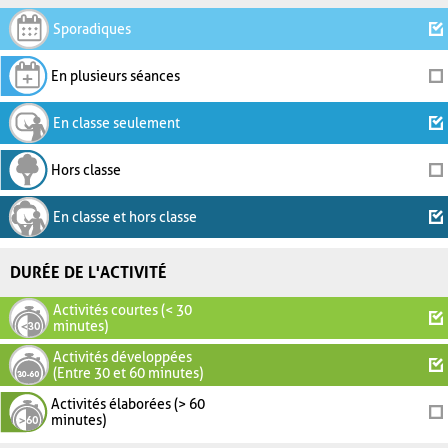
Sporadiques
En plusieurs séances
En classe seulement
Hors classe
En classe et hors classe
DURÉE DE L'ACTIVITÉ
Activités courtes (< 30
minutes)
Activités développées
(Entre 30 et 60 minutes)
Activités élaborées (> 60
minutes)