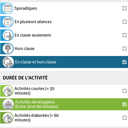
Sporadiques
En plusieurs séances
En classe seulement
Hors classe
En classe et hors classe
DURÉE DE L'ACTIVITÉ
Activités courtes (< 30
minutes)
Activités développées
(Entre 30 et 60 minutes)
Activités élaborées (> 60
minutes)