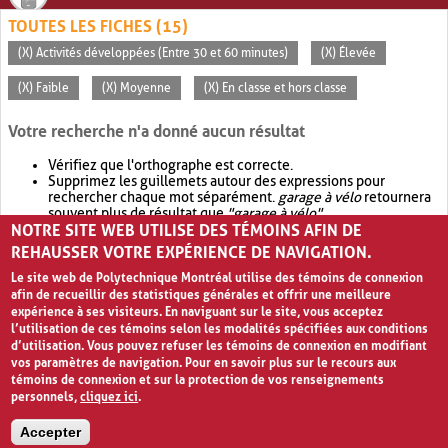
TOUTES LES FICHES (15)
(X) Activités développées (Entre 30 et 60 minutes)
(X) Élevée
(X) Faible
(X) Moyenne
(X) En classe et hors classe
Votre recherche n'a donné aucun résultat
Vérifiez que l'orthographe est correcte.
Supprimez les guillemets autour des expressions pour
rechercher chaque mot séparément.
garage à vélo
retournera
souvent plus de résultat que
"garage à vélo"
.
NOTRE SITE WEB UTILISE DES TÉMOINS AFIN DE
Envisagez d'élargir votre recherche avec
OR
.
garage OR vélo
retournera souvent plus de résultat que
garage à vélo
.
REHAUSSER VOTRE EXPÉRIENCE DE NAVIGATION.
Le site web de Polytechnique Montréal utilise des témoins de connexion
afin de recueillir des statistiques générales et offrir une meilleure
expérience à ses visiteurs. En naviguant sur le site, vous acceptez
l’utilisation de ces témoins selon les modalités spécifiées aux conditions
d’utilisation. Vous pouvez refuser les témoins de connexion en modifiant
vos paramètres de navigation. Pour en savoir plus sur le recours aux
témoins de connexion et sur la protection de vos renseignements
personnels,
cliquez ici
.
Avis de confidentialité et conditions d’utilisation
Accepter