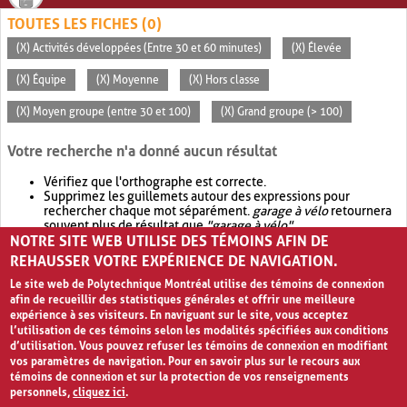
TOUTES LES FICHES (0)
(X) Activités développées (Entre 30 et 60 minutes)
(X) Élevée
(X) Équipe
(X) Moyenne
(X) Hors classe
(X) Moyen groupe (entre 30 et 100)
(X) Grand groupe (> 100)
Votre recherche n'a donné aucun résultat
Vérifiez que l'orthographe est correcte.
Supprimez les guillemets autour des expressions pour
rechercher chaque mot séparément.
garage à vélo
retournera
souvent plus de résultat que
"garage à vélo"
.
NOTRE SITE WEB UTILISE DES TÉMOINS AFIN DE
Envisagez d'élargir votre recherche avec
OR
.
garage OR vélo
retournera souvent plus de résultat que
garage à vélo
.
REHAUSSER VOTRE EXPÉRIENCE DE NAVIGATION.
Le site web de Polytechnique Montréal utilise des témoins de connexion
afin de recueillir des statistiques générales et offrir une meilleure
expérience à ses visiteurs. En naviguant sur le site, vous acceptez
l’utilisation de ces témoins selon les modalités spécifiées aux conditions
d’utilisation. Vous pouvez refuser les témoins de connexion en modifiant
vos paramètres de navigation. Pour en savoir plus sur le recours aux
témoins de connexion et sur la protection de vos renseignements
personnels,
cliquez ici
.
Avis de confidentialité et conditions d’utilisation