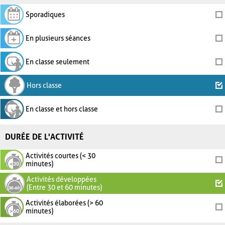
Sporadiques
En plusieurs séances
En classe seulement
Hors classe
En classe et hors classe
DURÉE DE L'ACTIVITÉ
Activités courtes (< 30
minutes)
Activités développées
(Entre 30 et 60 minutes)
Activités élaborées (> 60
minutes)