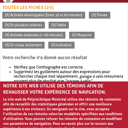
TOUTES LES FICHES (25)
(X) Activités développées (Entre 30 et 60 minutes)
(X) Élevée
(X) En plusieurs séances
(X) Faible
(X) Activités élaborées (> 60 minutes)
(X) Moyenne
(X) En classe seulement
(X) Individuel
Votre recherche n'a donné aucun résultat
Vérifiez que l'orthographe est correcte.
Supprimez les guillemets autour des expressions pour
rechercher chaque mot séparément.
garage à vélo
retournera
souvent plus de résultat que
"garage à vélo"
.
NOTRE SITE WEB UTILISE DES TÉMOINS AFIN DE
Envisagez d'élargir votre recherche avec
OR
.
garage OR vélo
retournera souvent plus de résultat que
garage à vélo
.
REHAUSSER VOTRE EXPÉRIENCE DE NAVIGATION.
Le site web de Polytechnique Montréal utilise des témoins de connexion
afin de recueillir des statistiques générales et offrir une meilleure
expérience à ses visiteurs. En naviguant sur le site, vous acceptez
l’utilisation de ces témoins selon les modalités spécifiées aux conditions
d’utilisation. Vous pouvez refuser les témoins de connexion en modifiant
vos paramètres de navigation. Pour en savoir plus sur le recours aux