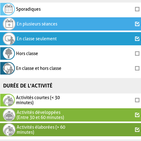
Sporadiques
En plusieurs séances
En classe seulement
Hors classe
En classe et hors classe
DURÉE DE L'ACTIVITÉ
Activités courtes (< 30
minutes)
Activités développées
(Entre 30 et 60 minutes)
Activités élaborées (> 60
minutes)