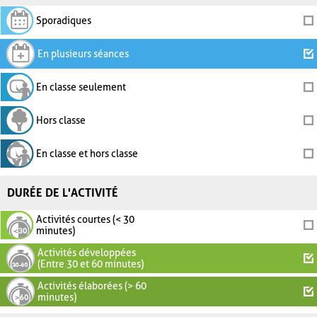
Sporadiques
En plusieurs séances
En classe seulement
Hors classe
En classe et hors classe
DURÉE DE L'ACTIVITÉ
Activités courtes (< 30
minutes)
Activités développées
(Entre 30 et 60 minutes)
Activités élaborées (> 60
minutes)