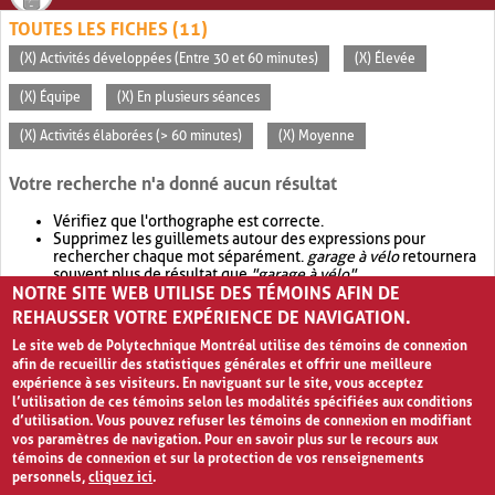
TOUTES LES FICHES (11)
(X) Activités développées (Entre 30 et 60 minutes)
(X) Élevée
(X) Équipe
(X) En plusieurs séances
(X) Activités élaborées (> 60 minutes)
(X) Moyenne
Votre recherche n'a donné aucun résultat
Vérifiez que l'orthographe est correcte.
Supprimez les guillemets autour des expressions pour
rechercher chaque mot séparément.
garage à vélo
retournera
souvent plus de résultat que
"garage à vélo"
.
NOTRE SITE WEB UTILISE DES TÉMOINS AFIN DE
Envisagez d'élargir votre recherche avec
OR
.
garage OR vélo
retournera souvent plus de résultat que
garage à vélo
.
REHAUSSER VOTRE EXPÉRIENCE DE NAVIGATION.
Le site web de Polytechnique Montréal utilise des témoins de connexion
afin de recueillir des statistiques générales et offrir une meilleure
expérience à ses visiteurs. En naviguant sur le site, vous acceptez
l’utilisation de ces témoins selon les modalités spécifiées aux conditions
d’utilisation. Vous pouvez refuser les témoins de connexion en modifiant
vos paramètres de navigation. Pour en savoir plus sur le recours aux
témoins de connexion et sur la protection de vos renseignements
personnels,
cliquez ici
.
Avis de confidentialité et conditions d’utilisation