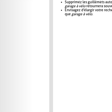
Supprimez les guillemets aut
garage à vélo
retournera souve
Envisagez d'élargir votre rec
que
garage à vélo
.