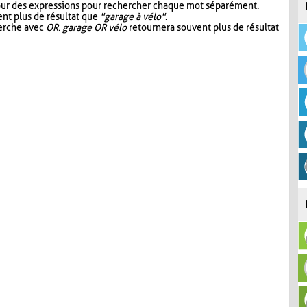
our des expressions pour rechercher chaque mot séparément.
nt plus de résultat que
"garage à vélo"
.
herche avec
OR
.
garage OR vélo
retournera souvent plus de résultat