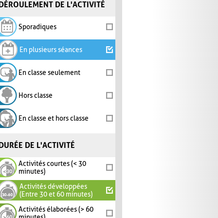
DÉROULEMENT DE L'ACTIVITÉ
Sporadiques
En plusieurs séances
En classe seulement
Hors classe
En classe et hors classe
DURÉE DE L'ACTIVITÉ
Activités courtes (< 30
minutes)
Activités développées
(Entre 30 et 60 minutes)
Activités élaborées (> 60
minutes)