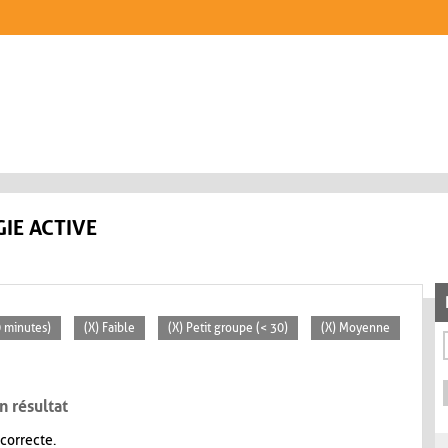
IE ACTIVE
0 minutes)
(X) Faible
(X) Petit groupe (< 30)
(X) Moyenne
n résultat
 correcte.