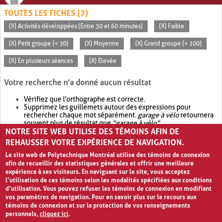
TOUTES LES FICHES (7)
(X) Activités développées (Entre 30 et 60 minutes)
(X) Faible
(X) Petit groupe (< 30)
(X) Moyenne
(X) Grand groupe (> 100)
(X) En plusieurs séances
(X) Élevée
Votre recherche n'a donné aucun résultat
Vérifiez que l'orthographe est correcte.
Supprimez les guillemets autour des expressions pour
rechercher chaque mot séparément.
garage à vélo
retournera
souvent plus de résultat que
"garage à vélo"
.
NOTRE SITE WEB UTILISE DES TÉMOINS AFIN DE
Envisagez d'élargir votre recherche avec
OR
.
garage OR vélo
retournera souvent plus de résultat que
garage à vélo
.
REHAUSSER VOTRE EXPÉRIENCE DE NAVIGATION.
Le site web de Polytechnique Montréal utilise des témoins de connexion
afin de recueillir des statistiques générales et offrir une meilleure
expérience à ses visiteurs. En naviguant sur le site, vous acceptez
l’utilisation de ces témoins selon les modalités spécifiées aux conditions
d’utilisation. Vous pouvez refuser les témoins de connexion en modifiant
vos paramètres de navigation. Pour en savoir plus sur le recours aux
témoins de connexion et sur la protection de vos renseignements
personnels,
cliquez ici
.
Avis de confidentialité et conditions d’utilisation