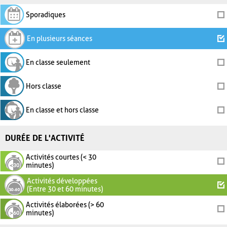
Sporadiques
En plusieurs séances
En classe seulement
Hors classe
En classe et hors classe
DURÉE DE L'ACTIVITÉ
Activités courtes (< 30
minutes)
Activités développées
(Entre 30 et 60 minutes)
Activités élaborées (> 60
minutes)