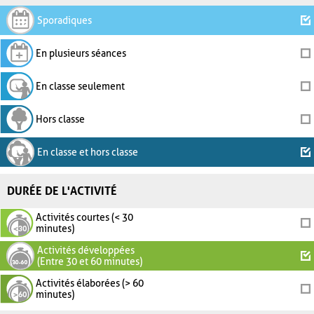
Sporadiques
En plusieurs séances
En classe seulement
Hors classe
En classe et hors classe
DURÉE DE L'ACTIVITÉ
Activités courtes (< 30
minutes)
Activités développées
(Entre 30 et 60 minutes)
Activités élaborées (> 60
minutes)