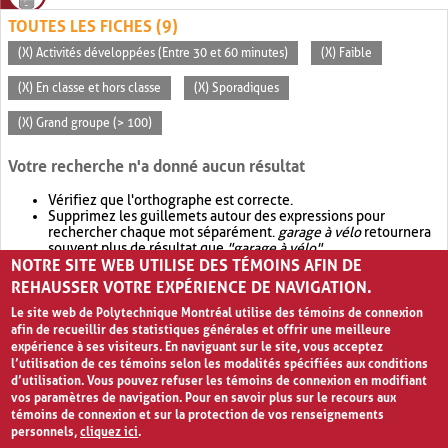
TOUTES LES FICHES (9)
(X) Activités développées (Entre 30 et 60 minutes)
(X) Faible
(X) En classe et hors classe
(X) Sporadiques
(X) Grand groupe (> 100)
Votre recherche n'a donné aucun résultat
Vérifiez que l'orthographe est correcte.
Supprimez les guillemets autour des expressions pour
rechercher chaque mot séparément.
garage à vélo
retournera
souvent plus de résultat que
"garage à vélo"
.
NOTRE SITE WEB UTILISE DES TÉMOINS AFIN DE
Envisagez d'élargir votre recherche avec
OR
.
garage OR vélo
retournera souvent plus de résultat que
garage à vélo
.
REHAUSSER VOTRE EXPÉRIENCE DE NAVIGATION.
Le site web de Polytechnique Montréal utilise des témoins de connexion
afin de recueillir des statistiques générales et offrir une meilleure
expérience à ses visiteurs. En naviguant sur le site, vous acceptez
l’utilisation de ces témoins selon les modalités spécifiées aux conditions
d’utilisation. Vous pouvez refuser les témoins de connexion en modifiant
vos paramètres de navigation. Pour en savoir plus sur le recours aux
témoins de connexion et sur la protection de vos renseignements
personnels,
cliquez ici
.
Avis de confidentialité et conditions d’utilisation