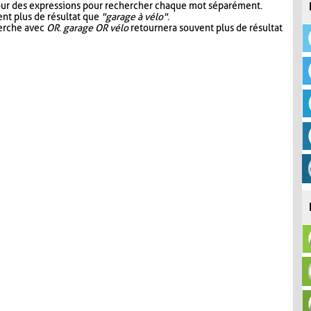
our des expressions pour rechercher chaque mot séparément.
nt plus de résultat que
"garage à vélo"
.
herche avec
OR
.
garage OR vélo
retournera souvent plus de résultat