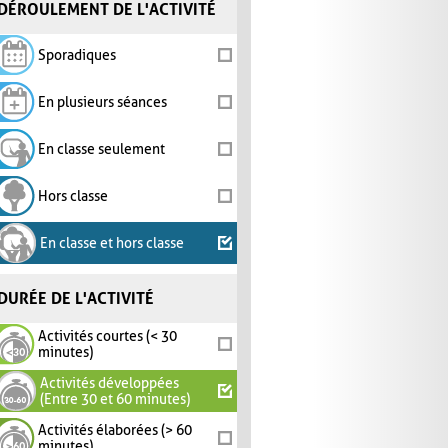
DÉROULEMENT DE L'ACTIVITÉ
Sporadiques
En plusieurs séances
En classe seulement
Hors classe
En classe et hors classe
DURÉE DE L'ACTIVITÉ
Activités courtes (< 30
minutes)
Activités développées
(Entre 30 et 60 minutes)
Activités élaborées (> 60
minutes)