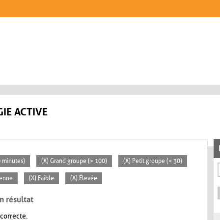
IE ACTIVE
0 minutes)
(X) Grand groupe (> 100)
(X) Petit groupe (< 30)
yenne
(X) Faible
(X) Élevée
n résultat
 correcte.