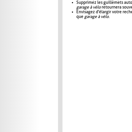
Supprimez les guillemets aut
garage à vélo
retournera souve
Envisagez d'élargir votre rec
que
garage à vélo
.