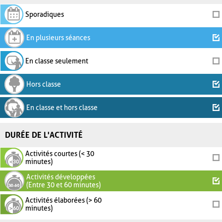
Sporadiques
En plusieurs séances
En classe seulement
Hors classe
En classe et hors classe
DURÉE DE L'ACTIVITÉ
Activités courtes (< 30
minutes)
Activités développées
(Entre 30 et 60 minutes)
Activités élaborées (> 60
minutes)