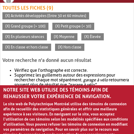
TOUTES LES FICHES (9)
(X) Activités développées (Entre 30 et 60 minutes)
(X) Grand groupe (> 100)
(X) Petit groupe (< 30)
(X) En plusieurs séances
(X) Moyenne
(X) Élevée
(X) En classe et hors classe
(X) Hors classe
Votre recherche n'a donné aucun résultat
Vérifiez que l'orthographe est correcte.
Supprimez les guillemets autour des expressions pour
rechercher chaque mot séparément.
garage à vélo
retournera
souvent plus de résultat que
"garage à vélo"
.
NOTRE SITE WEB UTILISE DES TÉMOINS AFIN DE
Envisagez d'élargir votre recherche avec
OR
.
garage OR vélo
retournera souvent plus de résultat que
garage à vélo
.
REHAUSSER VOTRE EXPÉRIENCE DE NAVIGATION.
Le site web de Polytechnique Montréal utilise des témoins de connexion
afin de recueillir des statistiques générales et offrir une meilleure
expérience à ses visiteurs. En naviguant sur le site, vous acceptez
l’utilisation de ces témoins selon les modalités spécifiées aux conditions
d’utilisation. Vous pouvez refuser les témoins de connexion en modifiant
vos paramètres de navigation. Pour en savoir plus sur le recours aux