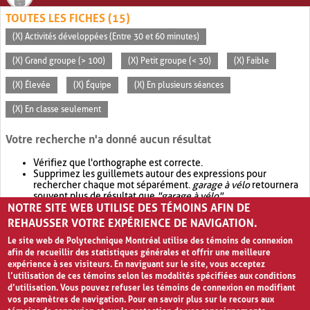
TOUTES LES FICHES (15)
(X) Activités développées (Entre 30 et 60 minutes)
(X) Grand groupe (> 100)
(X) Petit groupe (< 30)
(X) Faible
(X) Élevée
(X) Équipe
(X) En plusieurs séances
(X) En classe seulement
Votre recherche n'a donné aucun résultat
Vérifiez que l'orthographe est correcte.
Supprimez les guillemets autour des expressions pour
rechercher chaque mot séparément.
garage à vélo
retournera
souvent plus de résultat que
"garage à vélo"
.
NOTRE SITE WEB UTILISE DES TÉMOINS AFIN DE
Envisagez d'élargir votre recherche avec
OR
.
garage OR vélo
retournera souvent plus de résultat que
garage à vélo
.
REHAUSSER VOTRE EXPÉRIENCE DE NAVIGATION.
Le site web de Polytechnique Montréal utilise des témoins de connexion
afin de recueillir des statistiques générales et offrir une meilleure
expérience à ses visiteurs. En naviguant sur le site, vous acceptez
l’utilisation de ces témoins selon les modalités spécifiées aux conditions
d’utilisation. Vous pouvez refuser les témoins de connexion en modifiant
vos paramètres de navigation. Pour en savoir plus sur le recours aux