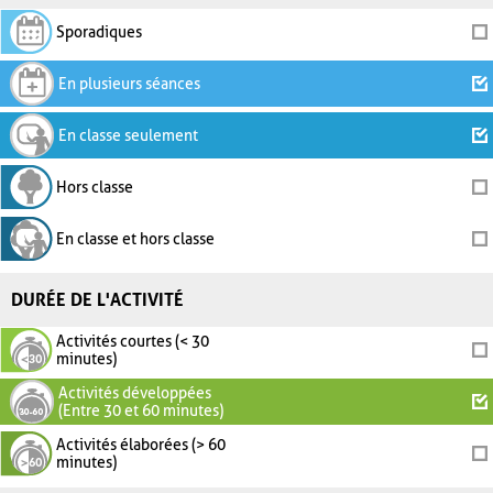
Sporadiques
En plusieurs séances
En classe seulement
Hors classe
En classe et hors classe
DURÉE DE L'ACTIVITÉ
Activités courtes (< 30
minutes)
Activités développées
(Entre 30 et 60 minutes)
Activités élaborées (> 60
minutes)