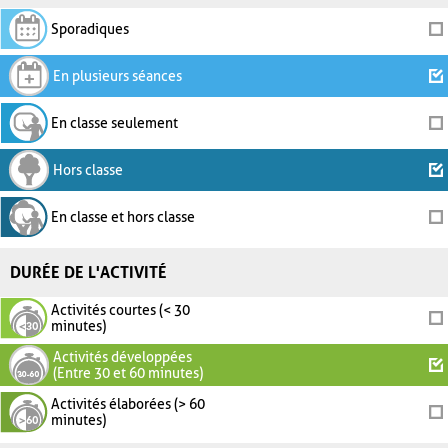
Sporadiques
En plusieurs séances
En classe seulement
Hors classe
En classe et hors classe
DURÉE DE L'ACTIVITÉ
Activités courtes (< 30
minutes)
Activités développées
(Entre 30 et 60 minutes)
Activités élaborées (> 60
minutes)