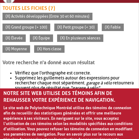
TOUTES LES FICHES (7)
(X) Activités développées (Entre 30 et 60 minutes)
(X) Grand groupe (> 100)
(X) Petit groupe (< 30)
(X) Faible
(X) Élevée
(X) Équipe
(X) En plusieurs séances
(X) Moyenne
(X) Hors classe
Votre recherche n'a donné aucun résultat
Vérifiez que l'orthographe est correcte.
Supprimez les guillemets autour des expressions pour
rechercher chaque mot séparément.
garage à vélo
retournera
souvent plus de résultat que
"garage à vélo"
.
NOTRE SITE WEB UTILISE DES TÉMOINS AFIN DE
Envisagez d'élargir votre recherche avec
OR
.
garage OR vélo
retournera souvent plus de résultat que
garage à vélo
.
REHAUSSER VOTRE EXPÉRIENCE DE NAVIGATION.
Le site web de Polytechnique Montréal utilise des témoins de connexion
afin de recueillir des statistiques générales et offrir une meilleure
expérience à ses visiteurs. En naviguant sur le site, vous acceptez
l’utilisation de ces témoins selon les modalités spécifiées aux conditions
d’utilisation. Vous pouvez refuser les témoins de connexion en modifiant
vos paramètres de navigation. Pour en savoir plus sur le recours aux