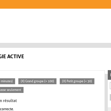
IE ACTIVE
0 minutes)
(X) Grand groupe (> 100)
(X) Petit groupe (< 30)
classe seulement
n résultat
 correcte.