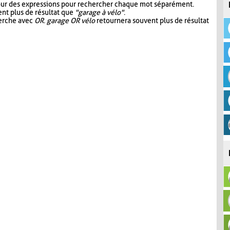
our des expressions pour rechercher chaque mot séparément.
nt plus de résultat que
"garage à vélo"
.
herche avec
OR
.
garage OR vélo
retournera souvent plus de résultat