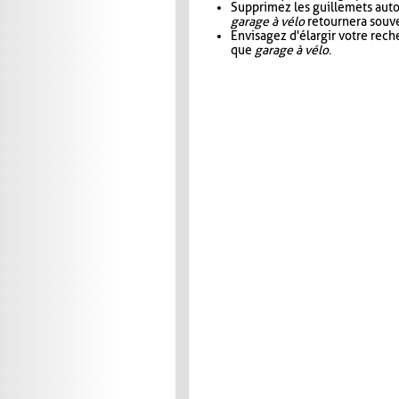
Supprimez les guillemets aut
garage à vélo
retournera souve
Envisagez d'élargir votre rec
que
garage à vélo
.