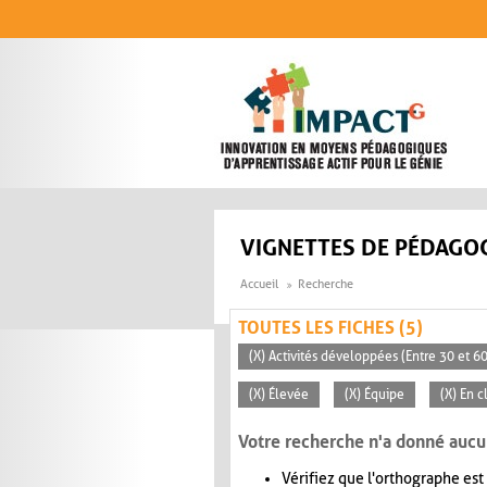
Aller au contenu principal
VIGNETTES DE PÉDAGOG
Accueil
Recherche
TOUTES LES FICHES (5)
(X) Activités développées (Entre 30 et 6
(X) Élevée
(X) Équipe
(X) En 
Votre recherche n'a donné aucu
Vérifiez que l'orthographe est