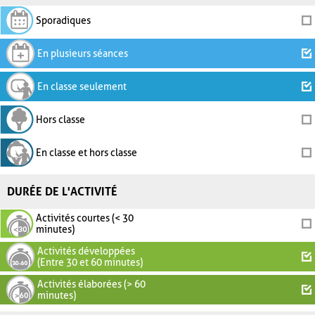
Sporadiques
En plusieurs séances
En classe seulement
Hors classe
En classe et hors classe
DURÉE DE L'ACTIVITÉ
Activités courtes (< 30
minutes)
Activités développées
(Entre 30 et 60 minutes)
Activités élaborées (> 60
minutes)