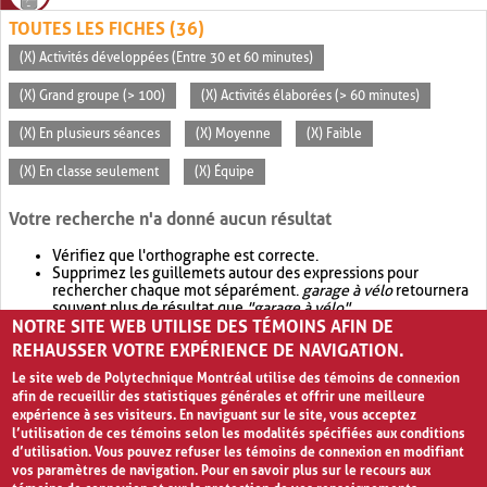
TOUTES LES FICHES (36)
(X) Activités développées (Entre 30 et 60 minutes)
(X) Grand groupe (> 100)
(X) Activités élaborées (> 60 minutes)
(X) En plusieurs séances
(X) Moyenne
(X) Faible
(X) En classe seulement
(X) Équipe
Votre recherche n'a donné aucun résultat
Vérifiez que l'orthographe est correcte.
Supprimez les guillemets autour des expressions pour
rechercher chaque mot séparément.
garage à vélo
retournera
souvent plus de résultat que
"garage à vélo"
.
NOTRE SITE WEB UTILISE DES TÉMOINS AFIN DE
Envisagez d'élargir votre recherche avec
OR
.
garage OR vélo
retournera souvent plus de résultat que
garage à vélo
.
REHAUSSER VOTRE EXPÉRIENCE DE NAVIGATION.
Le site web de Polytechnique Montréal utilise des témoins de connexion
afin de recueillir des statistiques générales et offrir une meilleure
expérience à ses visiteurs. En naviguant sur le site, vous acceptez
l’utilisation de ces témoins selon les modalités spécifiées aux conditions
d’utilisation. Vous pouvez refuser les témoins de connexion en modifiant
vos paramètres de navigation. Pour en savoir plus sur le recours aux