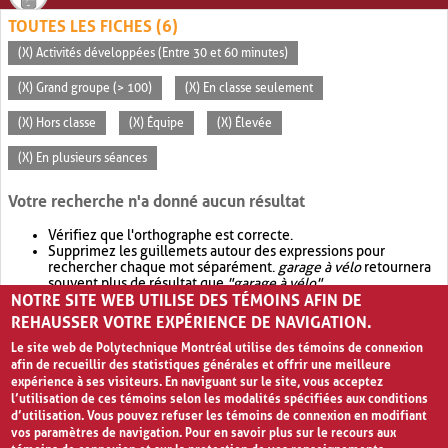
TOUTES LES FICHES (6)
(X) Activités développées (Entre 30 et 60 minutes)
(X) Grand groupe (> 100)
(X) En classe seulement
(X) Hors classe
(X) Équipe
(X) Élevée
(X) En plusieurs séances
Votre recherche n'a donné aucun résultat
Vérifiez que l'orthographe est correcte.
Supprimez les guillemets autour des expressions pour
rechercher chaque mot séparément.
garage à vélo
retournera
souvent plus de résultat que
"garage à vélo"
.
NOTRE SITE WEB UTILISE DES TÉMOINS AFIN DE
Envisagez d'élargir votre recherche avec
OR
.
garage OR vélo
retournera souvent plus de résultat que
garage à vélo
.
REHAUSSER VOTRE EXPÉRIENCE DE NAVIGATION.
Le site web de Polytechnique Montréal utilise des témoins de connexion
afin de recueillir des statistiques générales et offrir une meilleure
expérience à ses visiteurs. En naviguant sur le site, vous acceptez
l’utilisation de ces témoins selon les modalités spécifiées aux conditions
d’utilisation. Vous pouvez refuser les témoins de connexion en modifiant
vos paramètres de navigation. Pour en savoir plus sur le recours aux