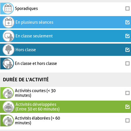
Sporadiques
En plusieurs séances
En classe seulement
Hors classe
En classe et hors classe
DURÉE DE L'ACTIVITÉ
Activités courtes (< 30
minutes)
Activités développées
(Entre 30 et 60 minutes)
Activités élaborées (> 60
minutes)