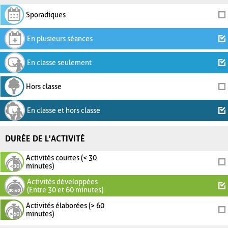
Sporadiques
En plusieurs séances
En classe seulement
Hors classe
En classe et hors classe
DURÉE DE L'ACTIVITÉ
Activités courtes (< 30
minutes)
Activités développées
(Entre 30 et 60 minutes)
Activités élaborées (> 60
minutes)