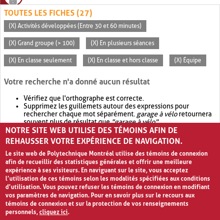
TOUTES LES FICHES (27)
(X) Activités développées (Entre 30 et 60 minutes)
(X) Grand groupe (> 100)
(X) En plusieurs séances
(X) En classe seulement
(X) En classe et hors classe
(X) Équipe
Votre recherche n'a donné aucun résultat
Vérifiez que l'orthographe est correcte.
Supprimez les guillemets autour des expressions pour
rechercher chaque mot séparément.
garage à vélo
retournera
souvent plus de résultat que
"garage à vélo"
.
NOTRE SITE WEB UTILISE DES TÉMOINS AFIN DE
Envisagez d'élargir votre recherche avec
OR
.
garage OR vélo
retournera souvent plus de résultat que
garage à vélo
.
REHAUSSER VOTRE EXPÉRIENCE DE NAVIGATION.
Le site web de Polytechnique Montréal utilise des témoins de connexion
afin de recueillir des statistiques générales et offrir une meilleure
expérience à ses visiteurs. En naviguant sur le site, vous acceptez
l’utilisation de ces témoins selon les modalités spécifiées aux conditions
d’utilisation. Vous pouvez refuser les témoins de connexion en modifiant
vos paramètres de navigation. Pour en savoir plus sur le recours aux
témoins de connexion et sur la protection de vos renseignements
personnels,
cliquez ici
.
Avis de confidentialité et conditions d’utilisation