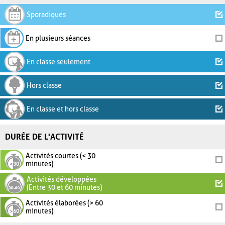
Sporadiques
En plusieurs séances
En classe seulement
Hors classe
En classe et hors classe
DURÉE DE L'ACTIVITÉ
Activités courtes (< 30
minutes)
Activités développées
(Entre 30 et 60 minutes)
Activités élaborées (> 60
minutes)