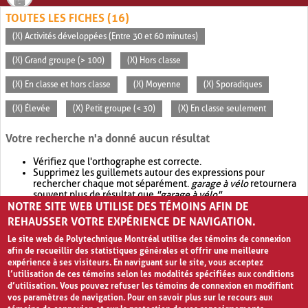
TOUTES LES FICHES (16)
(X) Activités développées (Entre 30 et 60 minutes)
(X) Grand groupe (> 100)
(X) Hors classe
(X) En classe et hors classe
(X) Moyenne
(X) Sporadiques
(X) Élevée
(X) Petit groupe (< 30)
(X) En classe seulement
Votre recherche n'a donné aucun résultat
Vérifiez que l'orthographe est correcte.
Supprimez les guillemets autour des expressions pour
rechercher chaque mot séparément.
garage à vélo
retournera
souvent plus de résultat que
"garage à vélo"
.
NOTRE SITE WEB UTILISE DES TÉMOINS AFIN DE
Envisagez d'élargir votre recherche avec
OR
.
garage OR vélo
retournera souvent plus de résultat que
garage à vélo
.
REHAUSSER VOTRE EXPÉRIENCE DE NAVIGATION.
Le site web de Polytechnique Montréal utilise des témoins de connexion
afin de recueillir des statistiques générales et offrir une meilleure
expérience à ses visiteurs. En naviguant sur le site, vous acceptez
l’utilisation de ces témoins selon les modalités spécifiées aux conditions
d’utilisation. Vous pouvez refuser les témoins de connexion en modifiant
vos paramètres de navigation. Pour en savoir plus sur le recours aux