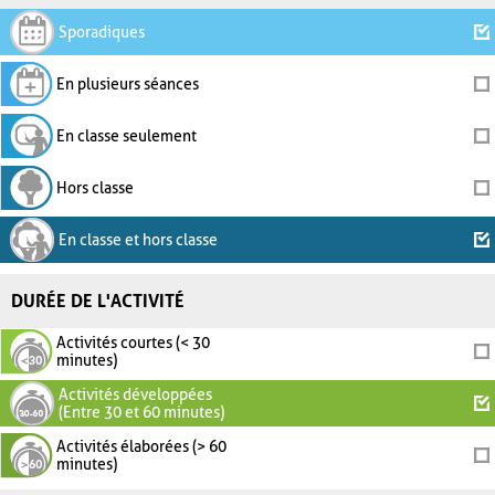
Sporadiques
En plusieurs séances
En classe seulement
Hors classe
En classe et hors classe
DURÉE DE L'ACTIVITÉ
Activités courtes (< 30
minutes)
Activités développées
(Entre 30 et 60 minutes)
Activités élaborées (> 60
minutes)