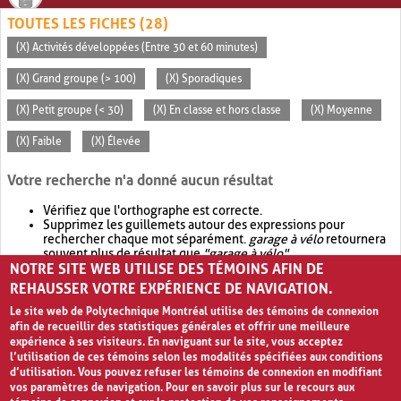
TOUTES LES FICHES (28)
(X) Activités développées (Entre 30 et 60 minutes)
(X) Grand groupe (> 100)
(X) Sporadiques
(X) Petit groupe (< 30)
(X) En classe et hors classe
(X) Moyenne
(X) Faible
(X) Élevée
Votre recherche n'a donné aucun résultat
Vérifiez que l'orthographe est correcte.
Supprimez les guillemets autour des expressions pour
rechercher chaque mot séparément.
garage à vélo
retournera
souvent plus de résultat que
"garage à vélo"
.
NOTRE SITE WEB UTILISE DES TÉMOINS AFIN DE
Envisagez d'élargir votre recherche avec
OR
.
garage OR vélo
retournera souvent plus de résultat que
garage à vélo
.
REHAUSSER VOTRE EXPÉRIENCE DE NAVIGATION.
Le site web de Polytechnique Montréal utilise des témoins de connexion
afin de recueillir des statistiques générales et offrir une meilleure
expérience à ses visiteurs. En naviguant sur le site, vous acceptez
l’utilisation de ces témoins selon les modalités spécifiées aux conditions
d’utilisation. Vous pouvez refuser les témoins de connexion en modifiant
vos paramètres de navigation. Pour en savoir plus sur le recours aux