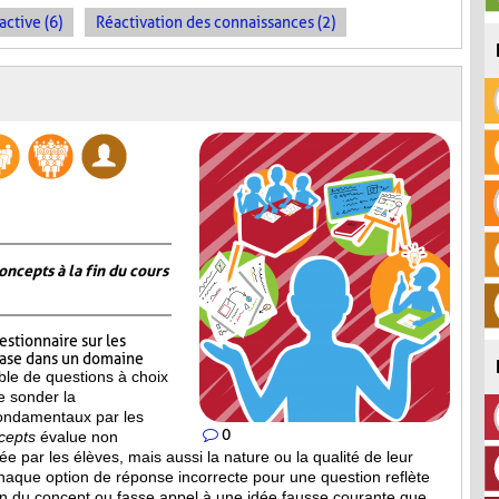
active (6)
Réactivation des connaissances (2)
oncepts à la fin du cours
estionnaire sur les
base dans un domaine
le de questions à choix
e sonder la
ondamentaux par les
0
cepts
évalue non
 par les élèves, mais aussi la nature ou la qualité de leur
haque option de réponse incorrecte pour une question reflète
n du concept ou fasse appel à une idée fausse courante que