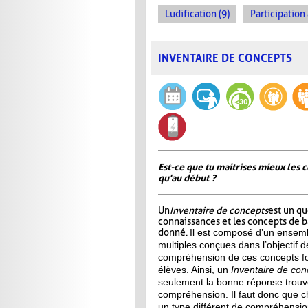
Ludification (9)
Participation 
INVENTAIRE DE CONCEPTS
Est-ce que tu maitrises mieux les c
qu'au début ?
Un
Inventaire de concepts
est un qu
connaissances et les concepts de 
donné.
Il est composé d’un ensemb
multiples conçues dans l’objectif d
compréhension de ces concepts f
élèves. Ainsi,
un
Inventaire de con
seulement la bonne réponse trouvée
compréhension. Il faut donc que c
un type différent de compréhensio