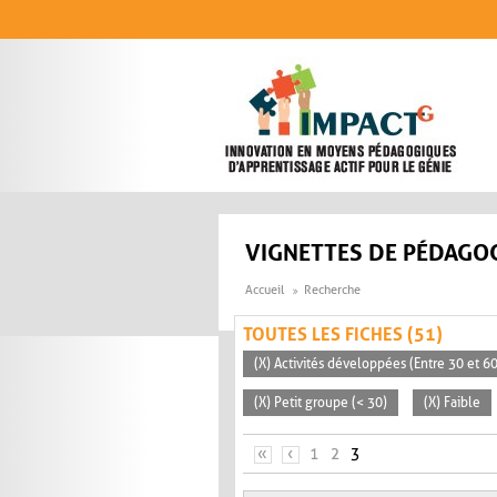
Aller au contenu principal
VIGNETTES DE PÉDAGOG
Accueil
Recherche
TOUTES LES FICHES (51)
(X) Activités développées (Entre 30 et 6
(X) Petit groupe (< 30)
(X) Faible
PAGES
«
‹
1
2
3