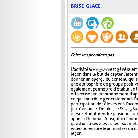
BRISE-GLACE
Faire les premiers pas
L'activité
Brise-glace
est généraleme
leçon dans le but de capter l'attent
donner un aperçu du contenu qui s
une atmosphère de groupe positive.
également permettre d'établir un l
et favoriser un environnement d'ap
ce qui contribue généralement à l'
participation des élèves et à l'acc
persévérance. De plus, le
Brise-gla
élèves et peut prendre plusieurs fo
appel à l'humour. Ainsi, afin d'amo
question à ses élèves, leur soumett
vidéo ou encore leur montrer un obj
leçon.