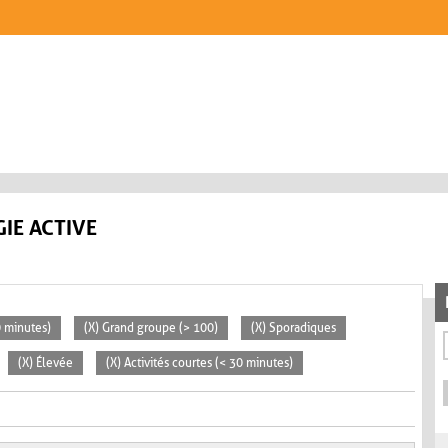
IE ACTIVE
0 minutes)
(X) Grand groupe (> 100)
(X) Sporadiques
(X) Élevée
(X) Activités courtes (< 30 minutes)