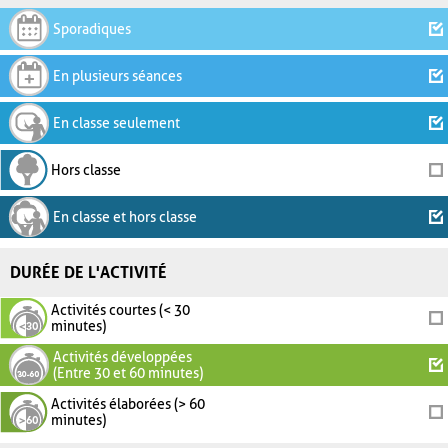
Sporadiques
En plusieurs séances
En classe seulement
Hors classe
En classe et hors classe
DURÉE DE L'ACTIVITÉ
Activités courtes (< 30
minutes)
Activités développées
(Entre 30 et 60 minutes)
Activités élaborées (> 60
minutes)