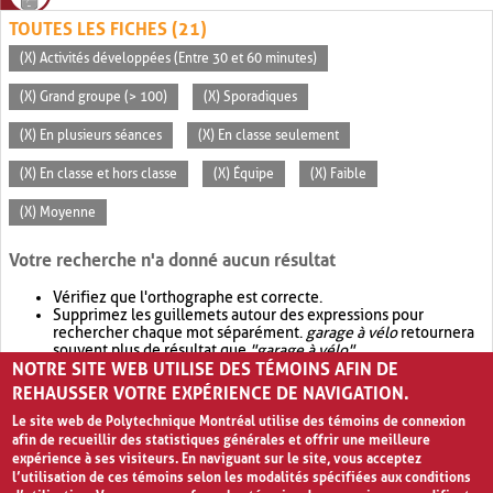
TOUTES LES FICHES (21)
(X) Activités développées (Entre 30 et 60 minutes)
(X) Grand groupe (> 100)
(X) Sporadiques
(X) En plusieurs séances
(X) En classe seulement
(X) En classe et hors classe
(X) Équipe
(X) Faible
(X) Moyenne
Votre recherche n'a donné aucun résultat
Vérifiez que l'orthographe est correcte.
Supprimez les guillemets autour des expressions pour
rechercher chaque mot séparément.
garage à vélo
retournera
souvent plus de résultat que
"garage à vélo"
.
NOTRE SITE WEB UTILISE DES TÉMOINS AFIN DE
Envisagez d'élargir votre recherche avec
OR
.
garage OR vélo
retournera souvent plus de résultat que
garage à vélo
.
REHAUSSER VOTRE EXPÉRIENCE DE NAVIGATION.
Le site web de Polytechnique Montréal utilise des témoins de connexion
afin de recueillir des statistiques générales et offrir une meilleure
expérience à ses visiteurs. En naviguant sur le site, vous acceptez
l’utilisation de ces témoins selon les modalités spécifiées aux conditions