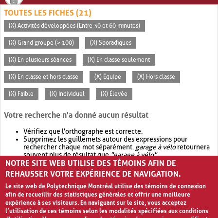
TOUTES LES FICHES (21)
(X) Activités développées (Entre 30 et 60 minutes)
(X) Grand groupe (> 100)
(X) Sporadiques
(X) En plusieurs séances
(X) En classe seulement
(X) En classe et hors classe
(X) Équipe
(X) Hors classe
(X) Faible
(X) Individuel
(X) Élevée
Votre recherche n'a donné aucun résultat
Vérifiez que l'orthographe est correcte.
Supprimez les guillemets autour des expressions pour
rechercher chaque mot séparément.
garage à vélo
retournera
souvent plus de résultat que
"garage à vélo"
.
NOTRE SITE WEB UTILISE DES TÉMOINS AFIN DE
Envisagez d'élargir votre recherche avec
OR
.
garage OR vélo
retournera souvent plus de résultat que
garage à vélo
.
REHAUSSER VOTRE EXPÉRIENCE DE NAVIGATION.
Le site web de Polytechnique Montréal utilise des témoins de connexion
afin de recueillir des statistiques générales et offrir une meilleure
expérience à ses visiteurs. En naviguant sur le site, vous acceptez
l’utilisation de ces témoins selon les modalités spécifiées aux conditions