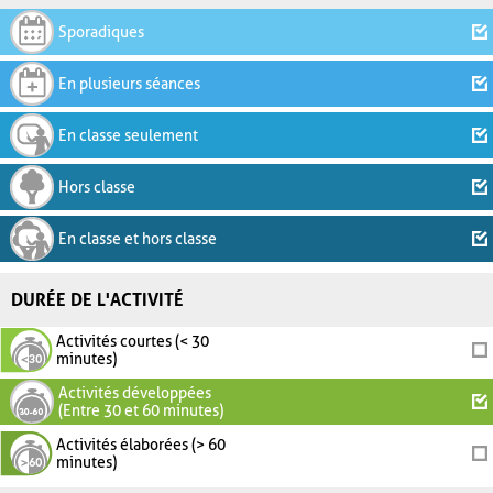
Sporadiques
En plusieurs séances
En classe seulement
Hors classe
En classe et hors classe
DURÉE DE L'ACTIVITÉ
Activités courtes (< 30
minutes)
Activités développées
(Entre 30 et 60 minutes)
Activités élaborées (> 60
minutes)