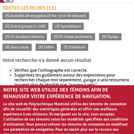
TOUTES LES FICHES (15)
(X) Activités développées (Entre 30 et 60 minutes)
(X) Grand groupe (> 100)
(X) Sporadiques
(X) En plusieurs séances
(X) En classe seulement
(X) Équipe
(X) Hors classe
(X) Faible
(X) Individuel
Votre recherche n'a donné aucun résultat
Vérifiez que l'orthographe est correcte.
Supprimez les guillemets autour des expressions pour
rechercher chaque mot séparément.
garage à vélo
retournera
souvent plus de résultat que
"garage à vélo"
.
NOTRE SITE WEB UTILISE DES TÉMOINS AFIN DE
Envisagez d'élargir votre recherche avec
OR
.
garage OR vélo
retournera souvent plus de résultat que
garage à vélo
.
REHAUSSER VOTRE EXPÉRIENCE DE NAVIGATION.
Le site web de Polytechnique Montréal utilise des témoins de connexion
afin de recueillir des statistiques générales et offrir une meilleure
expérience à ses visiteurs. En naviguant sur le site, vous acceptez
l’utilisation de ces témoins selon les modalités spécifiées aux conditions
d’utilisation. Vous pouvez refuser les témoins de connexion en modifiant
vos paramètres de navigation. Pour en savoir plus sur le recours aux