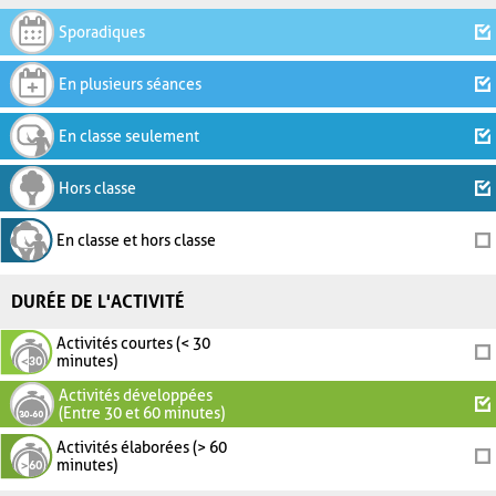
Sporadiques
En plusieurs séances
En classe seulement
Hors classe
En classe et hors classe
DURÉE DE L'ACTIVITÉ
Activités courtes (< 30
minutes)
Activités développées
(Entre 30 et 60 minutes)
Activités élaborées (> 60
minutes)