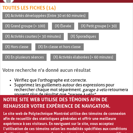
TOUTES LES FICHES (14)
(X) Activités développées (Entre 30 et 60 minutes)
(X) Grand groupe (> 100)
(X) Élevée
(X) Petit groupe (< 30)
(X) Activités courtes (< 30 minutes)
(X) Sporadiques
(X) Hors classe
(X) En classe et hors classe
(X) En plusieurs séances
(X) Activités élaborées (> 60 minutes)
Votre recherche n'a donné aucun résultat
Vérifiez que l'orthographe est correcte.
Supprimez les guillemets autour des expressions pour
rechercher chaque mot séparément.
garage à vélo
retournera
souvent plus de résultat que
"garage à vélo"
.
NOTRE SITE WEB UTILISE DES TÉMOINS AFIN DE
Envisagez d'élargir votre recherche avec
OR
.
garage OR vélo
retournera souvent plus de résultat que
garage à vélo
.
REHAUSSER VOTRE EXPÉRIENCE DE NAVIGATION.
Le site web de Polytechnique Montréal utilise des témoins de connexion
afin de recueillir des statistiques générales et offrir une meilleure
expérience à ses visiteurs. En naviguant sur le site, vous acceptez
l’utilisation de ces témoins selon les modalités spécifiées aux conditions