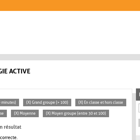
IE ACTIVE
0 minutes)
(X) Grand groupe (> 100)
(X) En classe et hors classe
sse
(X) Moyenne
(X) Moyen groupe (entre 30 et 100)
n résultat
 correcte.