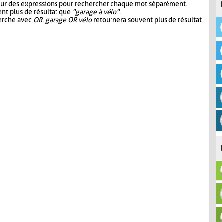
our des expressions pour rechercher chaque mot séparément.
nt plus de résultat que
"garage à vélo"
.
herche avec
OR
.
garage OR vélo
retournera souvent plus de résultat