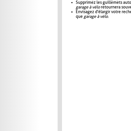
Supprimez les guillemets aut
garage à vélo
retournera souve
Envisagez d'élargir votre rec
que
garage à vélo
.