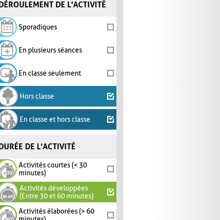
DÉROULEMENT DE L'ACTIVITÉ
Sporadiques
En plusieurs séances
En classe seulement
Hors classe
En classe et hors classe
DURÉE DE L'ACTIVITÉ
Activités courtes (< 30
minutes)
Activités développées
(Entre 30 et 60 minutes)
Activités élaborées (> 60
minutes)