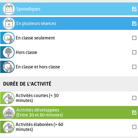
Sporadiques
En plusieurs séances
En classe seulement
Hors classe
En classe et hors classe
DURÉE DE L'ACTIVITÉ
Activités courtes (< 30
minutes)
Activités développées
(Entre 30 et 60 minutes)
Activités élaborées (> 60
minutes)