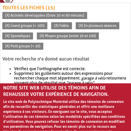
TOUTES LES FICHES (15)
(X) Activités développées (Entre 30 et 60 minutes)
(X) Grand groupe (> 100)
(X) Faible
(X) En plusieurs séances
(X) Sporadiques
(X) Moyen groupe (entre 30 et 100)
(X) Petit groupe (< 30)
Votre recherche n'a donné aucun résultat
Vérifiez que l'orthographe est correcte.
Supprimez les guillemets autour des expressions pour
rechercher chaque mot séparément.
garage à vélo
retournera
souvent plus de résultat que
"garage à vélo"
.
NOTRE SITE WEB UTILISE DES TÉMOINS AFIN DE
Envisagez d'élargir votre recherche avec
OR
.
garage OR vélo
retournera souvent plus de résultat que
garage à vélo
.
REHAUSSER VOTRE EXPÉRIENCE DE NAVIGATION.
Le site web de Polytechnique Montréal utilise des témoins de connexion
afin de recueillir des statistiques générales et offrir une meilleure
expérience à ses visiteurs. En naviguant sur le site, vous acceptez
l’utilisation de ces témoins selon les modalités spécifiées aux conditions
d’utilisation. Vous pouvez refuser les témoins de connexion en modifiant
vos paramètres de navigation. Pour en savoir plus sur le recours aux