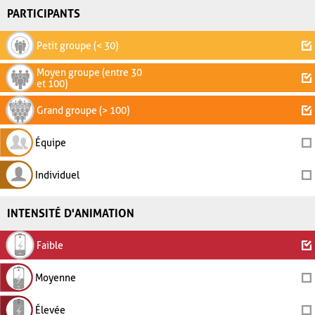
PARTICIPANTS
Petit groupe (< 30)
Moyen groupe (entre 30
et 100)
Grand groupe (> 100)
Équipe
Individuel
INTENSITÉ D'ANIMATION
Faible
Moyenne
Élevée