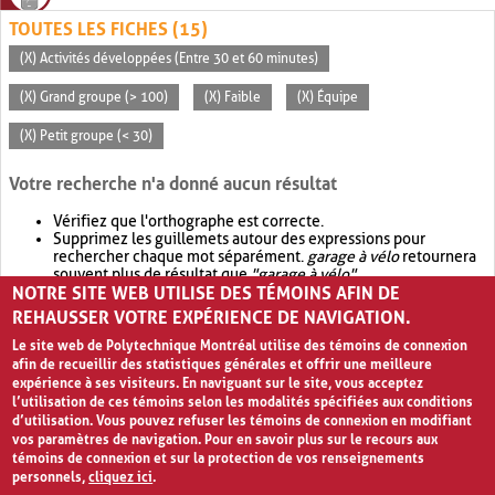
TOUTES LES FICHES (15)
(X) Activités développées (Entre 30 et 60 minutes)
(X) Grand groupe (> 100)
(X) Faible
(X) Équipe
(X) Petit groupe (< 30)
Votre recherche n'a donné aucun résultat
Vérifiez que l'orthographe est correcte.
Supprimez les guillemets autour des expressions pour
rechercher chaque mot séparément.
garage à vélo
retournera
souvent plus de résultat que
"garage à vélo"
.
NOTRE SITE WEB UTILISE DES TÉMOINS AFIN DE
Envisagez d'élargir votre recherche avec
OR
.
garage OR vélo
retournera souvent plus de résultat que
garage à vélo
.
REHAUSSER VOTRE EXPÉRIENCE DE NAVIGATION.
Le site web de Polytechnique Montréal utilise des témoins de connexion
afin de recueillir des statistiques générales et offrir une meilleure
expérience à ses visiteurs. En naviguant sur le site, vous acceptez
l’utilisation de ces témoins selon les modalités spécifiées aux conditions
d’utilisation. Vous pouvez refuser les témoins de connexion en modifiant
vos paramètres de navigation. Pour en savoir plus sur le recours aux
témoins de connexion et sur la protection de vos renseignements
personnels,
cliquez ici
.
Avis de confidentialité et conditions d’utilisation