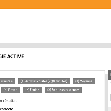
IE ACTIVE
0 minutes)
(X) Activités courtes (< 30 minutes)
(X) Moyenne
(X) Élevée
(X) Équipe
(X) En plusieurs séances
n résultat
 correcte.