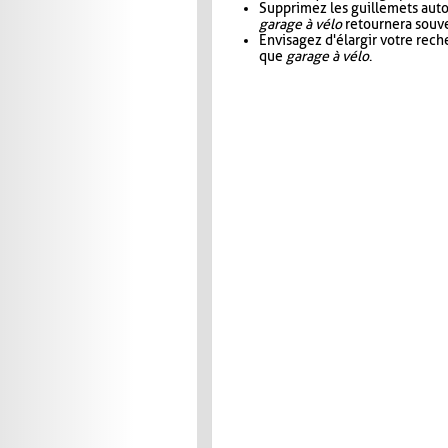
Supprimez les guillemets aut
garage à vélo
retournera souve
Envisagez d'élargir votre rec
que
garage à vélo
.