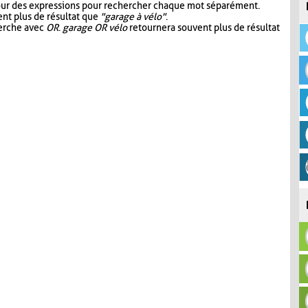
our des expressions pour rechercher chaque mot séparément.
nt plus de résultat que
"garage à vélo"
.
herche avec
OR
.
garage OR vélo
retournera souvent plus de résultat