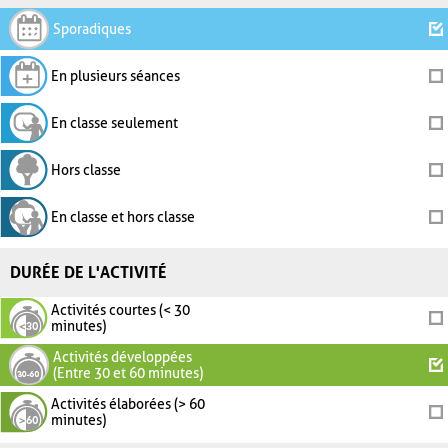
Sporadiques
En plusieurs séances
En classe seulement
Hors classe
En classe et hors classe
DURÉE DE L'ACTIVITÉ
Activités courtes (< 30
minutes)
Activités développées
(Entre 30 et 60 minutes)
Activités élaborées (> 60
minutes)