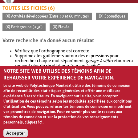
TOUTES LES FICHES (6)
(X) Activités développées (Entre 30 et 60 minutes)
(X) Sporadiques
(X) Petit groupe (< 30)
(X) Élevée
Votre recherche n'a donné aucun résultat
Vérifiez que l'orthographe est correcte.
Supprimez les guillemets autour des expressions pour
rechercher chaque mot séparément.
garage à vélo
retournera
souvent plus de résultat que
"garage à vélo"
.
NOTRE SITE WEB UTILISE DES TÉMOINS AFIN DE
Envisagez d'élargir votre recherche avec
OR
.
garage OR vélo
retournera souvent plus de résultat que
garage à vélo
.
REHAUSSER VOTRE EXPÉRIENCE DE NAVIGATION.
Le site web de Polytechnique Montréal utilise des témoins de connexion
afin de recueillir des statistiques générales et offrir une meilleure
expérience à ses visiteurs. En naviguant sur le site, vous acceptez
l’utilisation de ces témoins selon les modalités spécifiées aux conditions
d’utilisation. Vous pouvez refuser les témoins de connexion en modifiant
vos paramètres de navigation. Pour en savoir plus sur le recours aux
témoins de connexion et sur la protection de vos renseignements
personnels,
cliquez ici
.
Avis de confidentialité et conditions d’utilisation
Accepter