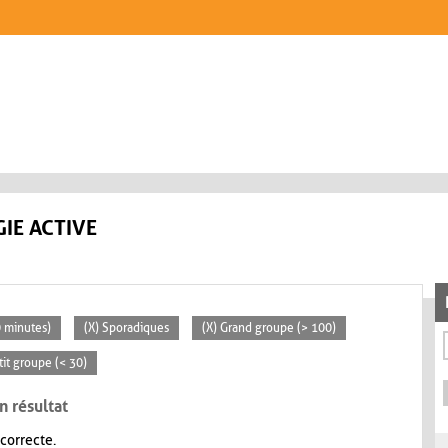
IE ACTIVE
0 minutes)
(X) Sporadiques
(X) Grand groupe (> 100)
tit groupe (< 30)
n résultat
 correcte.