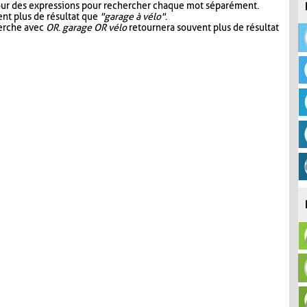
our des expressions pour rechercher chaque mot séparément.
nt plus de résultat que
"garage à vélo"
.
herche avec
OR
.
garage OR vélo
retournera souvent plus de résultat