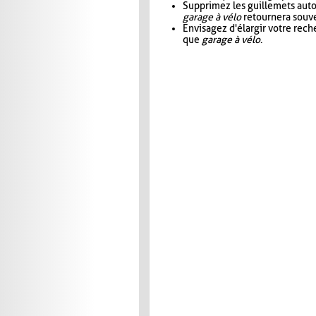
Supprimez les guillemets aut
garage à vélo
retournera souve
Envisagez d'élargir votre rec
que
garage à vélo
.