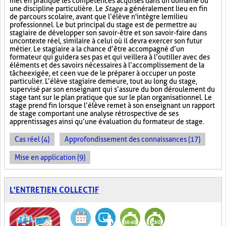
met en pratique les compétences acquises dans un domaine ou
une discipline particulière. Le
Stage
a généralement lieu en fin
de parcours scolaire, avant que l’élève n'intègre le milieu
professionnel. Le but principal du stage est de permettre au
stagiaire de développer son savoir-être et son savoir-faire dans
un contexte réel, similaire à celui où il devra exercer son futur
métier. Le stagiaire a la chance d’être accompagné d’un
formateur qui guidera ses pas et qui veillera à l’outiller avec des
éléments et des savoirs nécessaires à l’accomplissement de la
tâche exigée, et ce en vue de le préparer à occuper un poste
particulier. L’élève stagiaire demeure, tout au long du stage,
supervisé par son enseignant qui s’assure du bon déroulement du
stage tant sur le plan pratique que sur le plan organisationnel. Le
stage prend fin lorsque l’élève remet à son enseignant un rapport
de stage comportant une analyse rétrospective de ses
apprentissages ainsi qu’une évaluation du formateur de stage.
Cas réel (4)
Approfondissement des connaissances (17)
Mise en application (9)
L'ENTRETIEN COLLECTIF