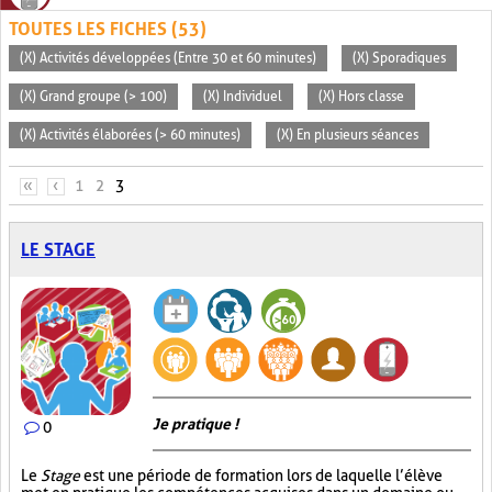
TOUTES LES FICHES (53)
(X) Activités développées (Entre 30 et 60 minutes)
(X) Sporadiques
(X) Grand groupe (> 100)
(X) Individuel
(X) Hors classe
(X) Activités élaborées (> 60 minutes)
(X) En plusieurs séances
PAGES
«
‹
1
2
3
LE STAGE
Je pratique !
0
Le
Stage
est une période de formation lors de laquelle l’élève