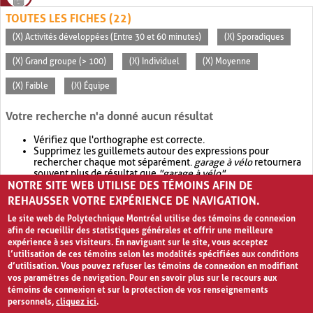
TOUTES LES FICHES (22)
(X) Activités développées (Entre 30 et 60 minutes)
(X) Sporadiques
(X) Grand groupe (> 100)
(X) Individuel
(X) Moyenne
(X) Faible
(X) Équipe
Votre recherche n'a donné aucun résultat
Vérifiez que l'orthographe est correcte.
Supprimez les guillemets autour des expressions pour
rechercher chaque mot séparément.
garage à vélo
retournera
souvent plus de résultat que
"garage à vélo"
.
NOTRE SITE WEB UTILISE DES TÉMOINS AFIN DE
Envisagez d'élargir votre recherche avec
OR
.
garage OR vélo
retournera souvent plus de résultat que
garage à vélo
.
REHAUSSER VOTRE EXPÉRIENCE DE NAVIGATION.
Le site web de Polytechnique Montréal utilise des témoins de connexion
afin de recueillir des statistiques générales et offrir une meilleure
expérience à ses visiteurs. En naviguant sur le site, vous acceptez
l’utilisation de ces témoins selon les modalités spécifiées aux conditions
d’utilisation. Vous pouvez refuser les témoins de connexion en modifiant
vos paramètres de navigation. Pour en savoir plus sur le recours aux
témoins de connexion et sur la protection de vos renseignements
personnels,
cliquez ici
.
Avis de confidentialité et conditions d’utilisation