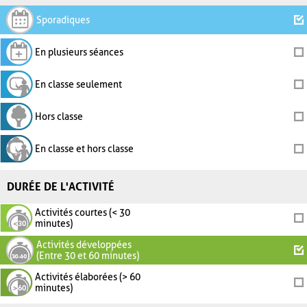
Sporadiques
En plusieurs séances
En classe seulement
Hors classe
En classe et hors classe
DURÉE DE L'ACTIVITÉ
Activités courtes (< 30
minutes)
Activités développées
(Entre 30 et 60 minutes)
Activités élaborées (> 60
minutes)