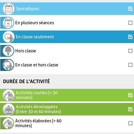
Sporadiques
En plusieurs séances
En classe seulement
Hors classe
En classe et hors classe
DURÉE DE L'ACTIVITÉ
Activités courtes (< 30
minutes)
Activités développées
(Entre 30 et 60 minutes)
Activités élaborées (> 60
minutes)