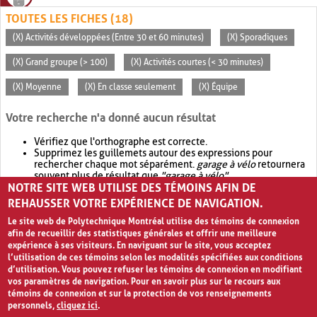
TOUTES LES FICHES (18)
(X) Activités développées (Entre 30 et 60 minutes)
(X) Sporadiques
(X) Grand groupe (> 100)
(X) Activités courtes (< 30 minutes)
(X) Moyenne
(X) En classe seulement
(X) Équipe
Votre recherche n'a donné aucun résultat
Vérifiez que l'orthographe est correcte.
Supprimez les guillemets autour des expressions pour
rechercher chaque mot séparément.
garage à vélo
retournera
souvent plus de résultat que
"garage à vélo"
.
NOTRE SITE WEB UTILISE DES TÉMOINS AFIN DE
Envisagez d'élargir votre recherche avec
OR
.
garage OR vélo
retournera souvent plus de résultat que
garage à vélo
.
REHAUSSER VOTRE EXPÉRIENCE DE NAVIGATION.
Le site web de Polytechnique Montréal utilise des témoins de connexion
afin de recueillir des statistiques générales et offrir une meilleure
expérience à ses visiteurs. En naviguant sur le site, vous acceptez
l’utilisation de ces témoins selon les modalités spécifiées aux conditions
d’utilisation. Vous pouvez refuser les témoins de connexion en modifiant
vos paramètres de navigation. Pour en savoir plus sur le recours aux
témoins de connexion et sur la protection de vos renseignements
personnels,
cliquez ici
.
Avis de confidentialité et conditions d’utilisation