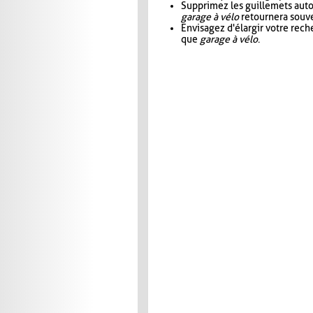
Supprimez les guillemets aut
garage à vélo
retournera souve
Envisagez d'élargir votre rec
que
garage à vélo
.