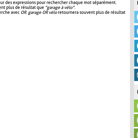
our des expressions pour rechercher chaque mot séparément.
nt plus de résultat que
"garage à vélo"
.
herche avec
OR
.
garage OR vélo
retournera souvent plus de résultat