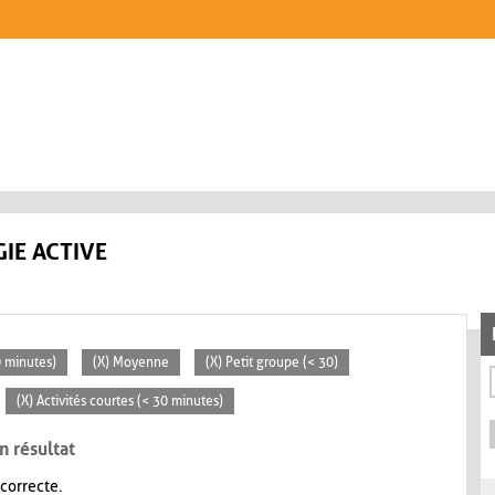
IE ACTIVE
0 minutes)
(X) Moyenne
(X) Petit groupe (< 30)
(X) Activités courtes (< 30 minutes)
n résultat
 correcte.