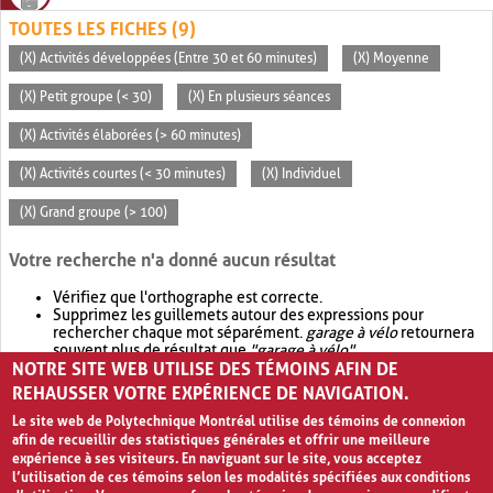
TOUTES LES FICHES (9)
(X) Activités développées (Entre 30 et 60 minutes)
(X) Moyenne
(X) Petit groupe (< 30)
(X) En plusieurs séances
(X) Activités élaborées (> 60 minutes)
(X) Activités courtes (< 30 minutes)
(X) Individuel
(X) Grand groupe (> 100)
Votre recherche n'a donné aucun résultat
Vérifiez que l'orthographe est correcte.
Supprimez les guillemets autour des expressions pour
rechercher chaque mot séparément.
garage à vélo
retournera
souvent plus de résultat que
"garage à vélo"
.
NOTRE SITE WEB UTILISE DES TÉMOINS AFIN DE
Envisagez d'élargir votre recherche avec
OR
.
garage OR vélo
retournera souvent plus de résultat que
garage à vélo
.
REHAUSSER VOTRE EXPÉRIENCE DE NAVIGATION.
Le site web de Polytechnique Montréal utilise des témoins de connexion
afin de recueillir des statistiques générales et offrir une meilleure
expérience à ses visiteurs. En naviguant sur le site, vous acceptez
l’utilisation de ces témoins selon les modalités spécifiées aux conditions