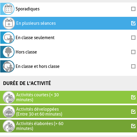
Sporadiques
En plusieurs séances
En classe seulement
Hors classe
En classe et hors classe
DURÉE DE L'ACTIVITÉ
Activités courtes (< 30
minutes)
Activités développées
(Entre 30 et 60 minutes)
Activités élaborées (> 60
minutes)