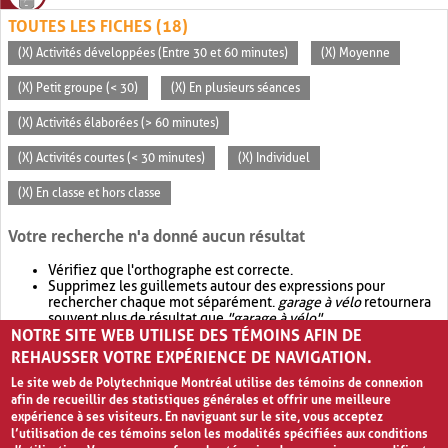
TOUTES LES FICHES (18)
(X) Activités développées (Entre 30 et 60 minutes)
(X) Moyenne
(X) Petit groupe (< 30)
(X) En plusieurs séances
(X) Activités élaborées (> 60 minutes)
(X) Activités courtes (< 30 minutes)
(X) Individuel
(X) En classe et hors classe
Votre recherche n'a donné aucun résultat
Vérifiez que l'orthographe est correcte.
Supprimez les guillemets autour des expressions pour
rechercher chaque mot séparément.
garage à vélo
retournera
souvent plus de résultat que
"garage à vélo"
.
NOTRE SITE WEB UTILISE DES TÉMOINS AFIN DE
Envisagez d'élargir votre recherche avec
OR
.
garage OR vélo
retournera souvent plus de résultat que
garage à vélo
.
REHAUSSER VOTRE EXPÉRIENCE DE NAVIGATION.
Le site web de Polytechnique Montréal utilise des témoins de connexion
afin de recueillir des statistiques générales et offrir une meilleure
expérience à ses visiteurs. En naviguant sur le site, vous acceptez
l’utilisation de ces témoins selon les modalités spécifiées aux conditions