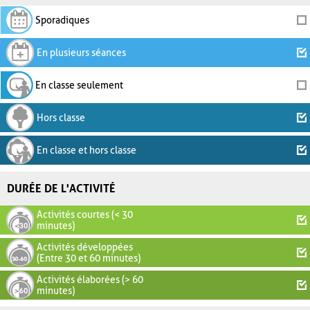
Sporadiques
En plusieurs séances
En classe seulement
Hors classe
En classe et hors classe
DURÉE DE L'ACTIVITÉ
Activités courtes (< 30
minutes)
Activités développées
(Entre 30 et 60 minutes)
Activités élaborées (> 60
minutes)