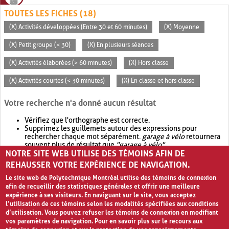
TOUTES LES FICHES (18)
(X) Activités développées (Entre 30 et 60 minutes)
(X) Moyenne
(X) Petit groupe (< 30)
(X) En plusieurs séances
(X) Activités élaborées (> 60 minutes)
(X) Hors classe
(X) Activités courtes (< 30 minutes)
(X) En classe et hors classe
Votre recherche n'a donné aucun résultat
Vérifiez que l'orthographe est correcte.
Supprimez les guillemets autour des expressions pour
rechercher chaque mot séparément.
garage à vélo
retournera
souvent plus de résultat que
"garage à vélo"
.
NOTRE SITE WEB UTILISE DES TÉMOINS AFIN DE
Envisagez d'élargir votre recherche avec
OR
.
garage OR vélo
retournera souvent plus de résultat que
garage à vélo
.
REHAUSSER VOTRE EXPÉRIENCE DE NAVIGATION.
Le site web de Polytechnique Montréal utilise des témoins de connexion
afin de recueillir des statistiques générales et offrir une meilleure
expérience à ses visiteurs. En naviguant sur le site, vous acceptez
l’utilisation de ces témoins selon les modalités spécifiées aux conditions
d’utilisation. Vous pouvez refuser les témoins de connexion en modifiant
vos paramètres de navigation. Pour en savoir plus sur le recours aux