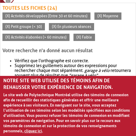
TOUTES LES FICHES (24)
(X) Activités développées (Entre 30 et 60 minutes)
(X) Moyenne
(X) Petit groupe (< 30)
(X) En plusieurs séances
(X) Activités élaborées (> 60 minutes)
(X) Faible
Votre recherche n'a donné aucun résultat
Vérifiez que l'orthographe est correcte.
Supprimez les guillemets autour des expressions pour
rechercher chaque mot séparément.
garage à vélo
retournera
souvent plus de résultat que
"garage à vélo"
.
NOTRE SITE WEB UTILISE DES TÉMOINS AFIN DE
Envisagez d'élargir votre recherche avec
OR
.
garage OR vélo
retournera souvent plus de résultat que
garage à vélo
.
REHAUSSER VOTRE EXPÉRIENCE DE NAVIGATION.
Le site web de Polytechnique Montréal utilise des témoins de connexion
afin de recueillir des statistiques générales et offrir une meilleure
expérience à ses visiteurs. En naviguant sur le site, vous acceptez
l’utilisation de ces témoins selon les modalités spécifiées aux conditions
d’utilisation. Vous pouvez refuser les témoins de connexion en modifiant
vos paramètres de navigation. Pour en savoir plus sur le recours aux
témoins de connexion et sur la protection de vos renseignements
personnels,
cliquez ici
.
Avis de confidentialité et conditions d’utilisation