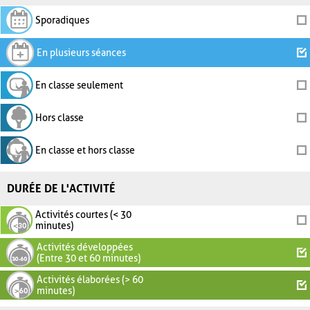
Sporadiques
En plusieurs séances
En classe seulement
Hors classe
En classe et hors classe
DURÉE DE L'ACTIVITÉ
Activités courtes (< 30
minutes)
Activités développées
(Entre 30 et 60 minutes)
Activités élaborées (> 60
minutes)