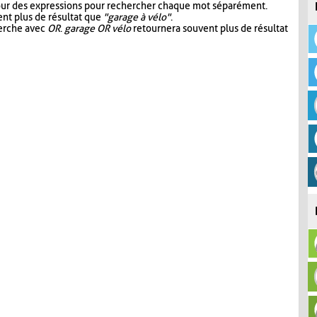
our des expressions pour rechercher chaque mot séparément.
nt plus de résultat que
"garage à vélo"
.
herche avec
OR
.
garage OR vélo
retournera souvent plus de résultat