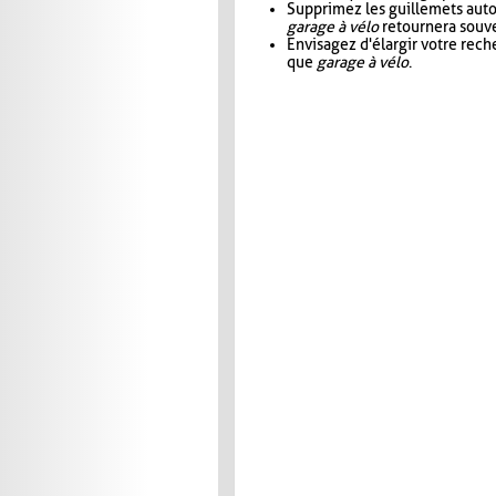
Supprimez les guillemets aut
garage à vélo
retournera souve
Envisagez d'élargir votre rec
que
garage à vélo
.