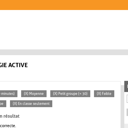
IE ACTIVE
0 minutes)
(X) Moyenne
(X) Petit groupe (< 30)
(X) Faible
ipe
(X) En classe seulement
n résultat
 correcte.