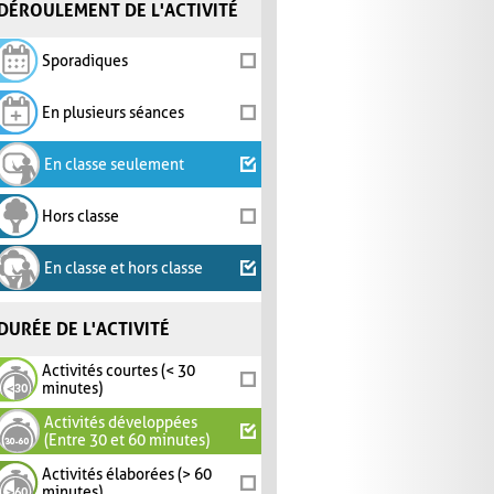
DÉROULEMENT DE L'ACTIVITÉ
Sporadiques
En plusieurs séances
En classe seulement
Hors classe
En classe et hors classe
DURÉE DE L'ACTIVITÉ
Activités courtes (< 30
minutes)
Activités développées
(Entre 30 et 60 minutes)
Activités élaborées (> 60
minutes)