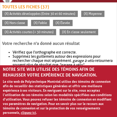
TOUTES LES FICHES (37)
(X) Activités développées (Entre 30 et 60 minutes)
(X) Moyenne
(X) Hors classe
(X) Faible
(X) Élevée
(X) Activités courtes (< 30 minutes)
(X) En classe seulement
Votre recherche n'a donné aucun résultat
Vérifiez que l'orthographe est correcte.
Supprimez les guillemets autour des expressions pour
rechercher chaque mot séparément.
garage à vélo
retournera
souvent plus de résultat que
"garage à vélo"
.
NOTRE SITE WEB UTILISE DES TÉMOINS AFIN DE
Envisagez d'élargir votre recherche avec
OR
.
garage OR vélo
retournera souvent plus de résultat que
garage à vélo
.
REHAUSSER VOTRE EXPÉRIENCE DE NAVIGATION.
Le site web de Polytechnique Montréal utilise des témoins de connexion
afin de recueillir des statistiques générales et offrir une meilleure
expérience à ses visiteurs. En naviguant sur le site, vous acceptez
l’utilisation de ces témoins selon les modalités spécifiées aux conditions
d’utilisation. Vous pouvez refuser les témoins de connexion en modifiant
vos paramètres de navigation. Pour en savoir plus sur le recours aux
témoins de connexion et sur la protection de vos renseignements
personnels,
cliquez ici
.
Avis de confidentialité et conditions d’utilisation