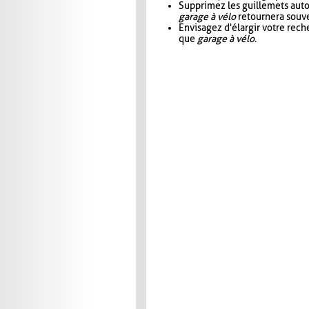
Supprimez les guillemets aut
garage à vélo
retournera souve
Envisagez d'élargir votre rec
que
garage à vélo
.