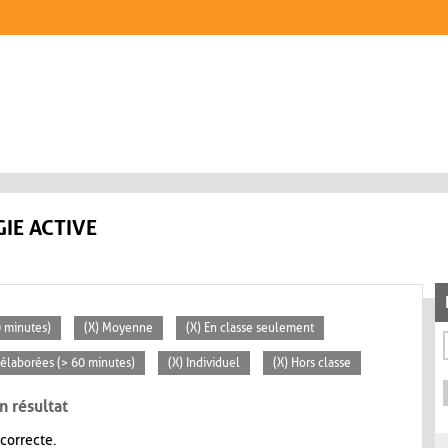
IE ACTIVE
0 minutes)
(X) Moyenne
(X) En classe seulement
s élaborées (> 60 minutes)
(X) Individuel
(X) Hors classe
n résultat
 correcte.