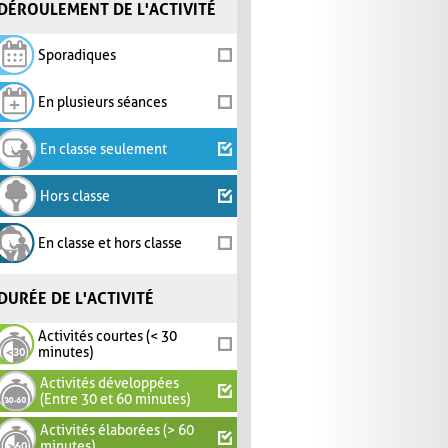
DÉROULEMENT DE L'ACTIVITÉ
Sporadiques
En plusieurs séances
En classe seulement
Hors classe
En classe et hors classe
DURÉE DE L'ACTIVITÉ
Activités courtes (< 30
minutes)
Activités développées
(Entre 30 et 60 minutes)
Activités élaborées (> 60
minutes)