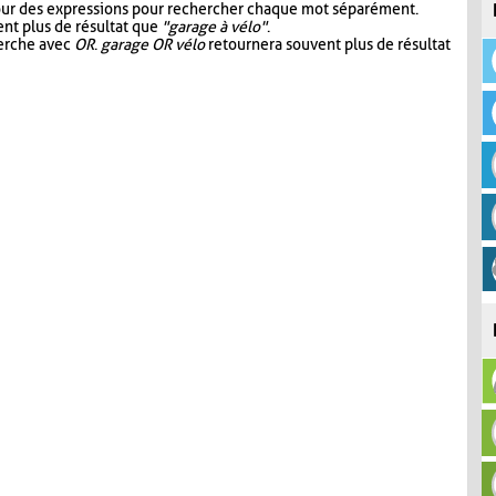
our des expressions pour rechercher chaque mot séparément.
nt plus de résultat que
"garage à vélo"
.
herche avec
OR
.
garage OR vélo
retournera souvent plus de résultat